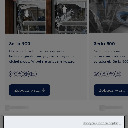
Seria 900
Seria 800
Nasze najbardziej zaawansowane
Skuteczne usuwanie
technologie do precyzyjnego zmywania i
zabrudzeń i elastycz
cichej pracy. W pełni elastyczne kosze
załadunek. Seria 8
mieszczą nawet blachy do pieczenia.
mycie i wygodę każ
Dostępne w wersji standardowej i
MaxiSpace.
Zobacz wszystkie
Zobacz wszyst
Kontynuuj bez akceptacji