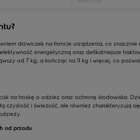
ntu?
ieniem drzwiczek na froncie urządzenia, co znacznie
ektywność energetyczną oraz delikatniejsze traktowa
szy od 7 kg, a kończąc na 11 kg i więcej, co pozwa
cisk na troskę o odzież oraz ochronę środowiska. Dzi
 czystość i świeżość, ale również charakteryzują się
odzieży.
ch od przodu