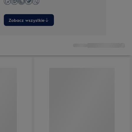
Zobacz wszystkie
Zob