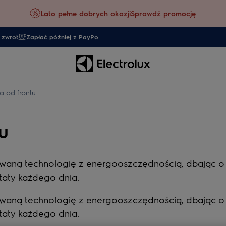
Lato pełne dobrych okazji
Sprawdź promocję
 zwrot
Zapłać później z PayPo
a od frontu
u
owaną technologię z energooszczędnością, dbając o t
ltaty każdego dnia.
owaną technologię z energooszczędnością, dbając o t
ltaty każdego dnia.