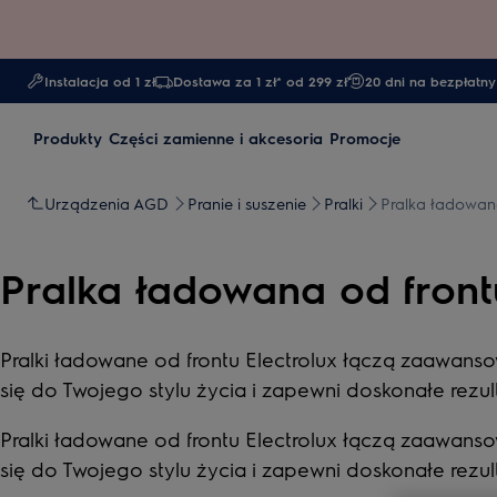
Instalacja od 1 zł
Dostawa za 1 zł* od 299 zł
20 dni na bezpłatny
Produkty
Części zamienne i akcesoria
Promocje
Urządzenia AGD
Pranie i suszenie
Pralki
Pralka ładowan
Pralka ładowana od front
Pralki ładowane od frontu Electrolux łączą zaawans
się do Twojego stylu życia i zapewni doskonałe rezu
Pralki ładowane od frontu Electrolux łączą zaawans
się do Twojego stylu życia i zapewni doskonałe rezu