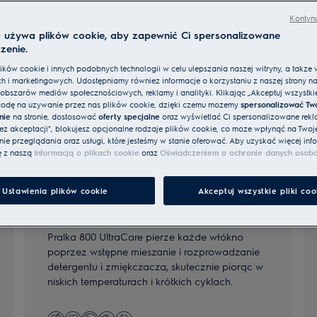
Kontynu
a używa plików cookie, aby zapewnić Ci spersonalizowane
zenie.
ków cookie i innych podobnych technologii w celu ulepszania naszej witryny, a także 
h i marketingowych. Udostępniamy również informacje o korzystaniu z naszej strony n
obszarów mediów społecznościowych, reklamy i analityki. Klikając „Akceptuj wszystkie 
odę na używanie przez nas plików cookie, dzięki czemu możemy
spersonalizować Tw
nie
na stronie, dostosować
oferty specjalne
oraz wyświetlać Ci spersonalizowane rekl
bez akceptacji", blokujesz opcjonalne rodzaje plików cookie, co może wpłynąć na Twoj
e przeglądania oraz usługi, które jesteśmy w stanie oferować. Aby uzyskać więcej info
ę z naszą
Informacją o plikach cookie
oraz
Oświadczeniem o ochronie danych osob
Ustawienia plików cookie
Akceptuj wszystkie pliki coo
800 UltraCare
Pralka 800 UltraCare pierze każde włókno
poprzez wstępne mieszanie i rozprowadzanie
detergentu i zmiękczacza, skutecznie piorąc w
niskich temperaturach i krótkich cyklach.