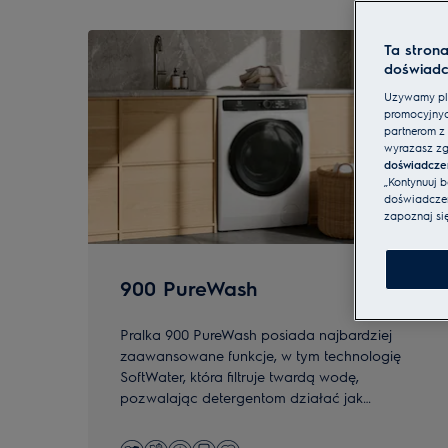
0
z
4
Ta stron
doświadc
Używamy pli
promocyjnyc
partnerom z 
wyrażasz zg
doświadcze
„Kontynuuj 
doświadczeni
zapoznaj si
900 PureWash
Pralka 900 PureWash posiada najbardziej
zaawansowane funkcje, w tym technologię
SoftWater, która filtruje twardą wodę,
pozwalając detergentom działać jak
najskuteczniej.