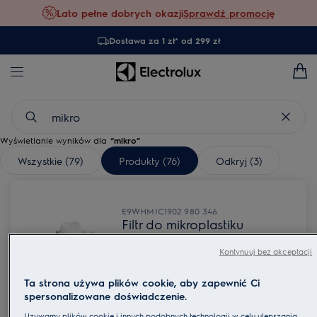
Lato pełne dobrych okazji
Sprawdź promocję
Dostawa za 1 zł* od 299 zł
Wyświetlanie wyników dla
“
mikro
”
Wszystkie
(79)
Produkty
(76)
Odkryj
(3)
E9WHMIC1
902 980 346
Filtr do mikroplastiku
Kontynuuj bez akceptacji
Ta strona używa plików cookie, aby zapewnić Ci
spersonalizowane doświadczenie.
Używamy plików cookie i innych podobnych technologii w celu ulepszania