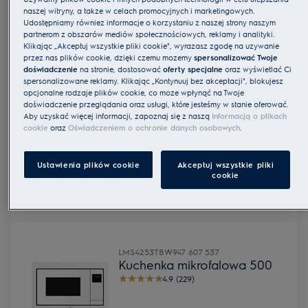
naszej witryny, a także w celach promocyjnych i marketingowych.
M7KS3001
902 980 324
Udostępniamy również informacje o korzystaniu z naszej strony naszym
Ściereczka z mikrofibry
partnerom z obszarów mediów społecznościowych, reklamy i analityki.
Klikając „Akceptuj wszystkie pliki cookie", wyrażasz zgodę na używanie
przez nas plików cookie, dzięki czemu możemy
spersonalizować Twoje
doświadczenie
na stronie, dostosować
oferty specjalne
oraz wyświetlać Ci
spersonalizowane reklamy. Klikając „Kontynuuj bez akceptacji", blokujesz
opcjonalne rodzaje plików cookie, co może wpłynąć na Twoje
doświadczenie przeglądania oraz usługi, które jesteśmy w stanie oferować.
Aby uzyskać więcej informacji, zapoznaj się z naszą
Informacją o plikach
cookie
oraz
Oświadczeniem o ochronie danych osobowych
.
E4WHCAR1
902 980 348
Wkład do filtra do
mikroplastiku
Ustawienia plików cookie
Akceptuj wszystkie pliki
cookie
LMS4253TBW
947 607 537
Kuchenka mikrofalowa 500
4.9 (229)