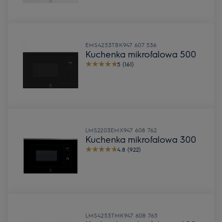
EMS4253TBK
947 607 536
Kuchenka mikrofalowa 500
5 (161)
LMS2203EMX
947 608 762
Kuchenka mikrofalowa 300
4.8 (922)
LMS4253TMK
947 608 765