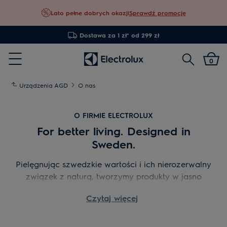
Lato pełne dobrych okazji
Sprawdź promocję
Dostawa za 1 zł* od 299 zł
Szukaj
0
Menu
Urządzenia AGD
O nas
O FIRMIE ELECTROLUX
For better living. Designed in
Sweden.
Pielęgnując szwedzkie wartości i ich nierozerwalny
związek z naturą, tworzymy produkty w jasno
określonym celu. Troszcząc się o przyszłe
Czytaj więcej
pokolenia, staramy się działać, zabiegając o
utrzymanie ekologicznej równowagi naszej
planety. Nie ograniczamy się tylko do szukania