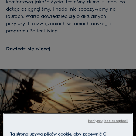
komfortową jakość życia. Jesteśmy dumni z tego, co
dotąd osiągnęliśmy, i nadal nie spoczywamy na
laurach. Warto dowiedzieć się o aktualnych i
przyszłych rozwiązaniach w ramach naszego
programu Better Living.
Dowiedz się więcej
Kontynuuj bez akceptacji
Ta strona używa plików cookie, aby zapewnić Ci