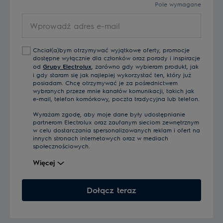
Pole wymagane
Wprowadź
adres
e-
Chciał(a)bym otrzymywać wyjątkowe oferty, promocje
mail
dostępne wyłącznie dla członków oraz porady i inspiracje
od
Grupy Electrolux
, zarówno gdy wybieram produkt, jak
i gdy staram się jak najlepiej wykorzystać ten, który już
posiadam. Chcę otrzymywać je za pośrednictwem
wybranych przeze mnie kanałów komunikacji, takich jak
e-mail, telefon komórkowy, poczta tradycyjna lub telefon.
Wyrażam zgodę, aby moje dane były udostępnianie
partnerom Electrolux oraz zaufanym sieciom zewnętrznym
w celu dostarczania spersonalizowanych reklam i ofert na
innych stronach internetowych oraz w mediach
społecznościowych.
Więcej
Dołącz teraz