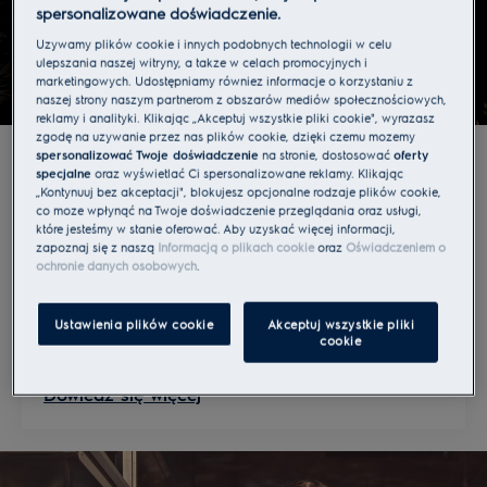
spersonalizowane doświadczenie.
Używamy plików cookie i innych podobnych technologii w celu
ulepszania naszej witryny, a także w celach promocyjnych i
marketingowych. Udostępniamy również informacje o korzystaniu z
naszej strony naszym partnerom z obszarów mediów społecznościowych,
reklamy i analityki. Klikając „Akceptuj wszystkie pliki cookie", wyrażasz
Kształtujemy lepsze życie
zgodę na używanie przez nas plików cookie, dzięki czemu możemy
spersonalizować Twoje doświadczenie
na stronie, dostosować
oferty
specjalne
oraz wyświetlać Ci spersonalizowane reklamy. Klikając
Dbałość o środowisko jest wpisana w cel naszej
„Kontynuuj bez akceptacji", blokujesz opcjonalne rodzaje plików cookie,
co może wpłynąć na Twoje doświadczenie przeglądania oraz usługi,
firmy - „kształtujemy lepsze życie”. Będąc
które jesteśmy w stanie oferować. Aby uzyskać więcej informacji,
producentem przodujących w świecie artykułów
zapoznaj się z naszą
Informacją o plikach cookie
oraz
Oświadczeniem o
gospodarstwa domowego, chcemy mieć wpływ
ochronie danych osobowych
.
na rzeczywistość jako inicjatorzy zmian
obejmujących codzienne życie ludzi i całej
Ustawienia plików cookie
Akceptuj wszystkie pliki
cookie
planety.
Dowiedz się więcej