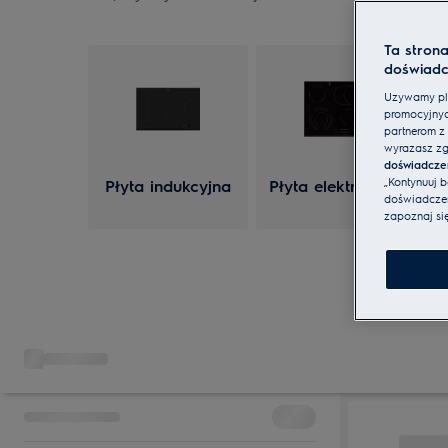
Ta stron
doświadc
Używamy pli
promocyjnyc
partnerom z 
wyrażasz zg
doświadcze
„Kontynuuj 
Płyta indukcyjna
Płyta elektryczna
doświadczeni
zapoznaj si