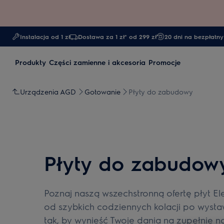
Instalacja od 1 zł
Dostawa za 1 zł* od 299 zł
20 dni na bezpłatny
Produkty
Części zamienne i akcesoria
Promocje
Urządzenia AGD
Gotowanie
Płyty do zabudowy
Płyty do zabudow
Poznaj naszą wszechstronną ofertę płyt E
od szybkich codziennych kolacji po wysta
tak, by wynieść Twoje dania na zupełnie no