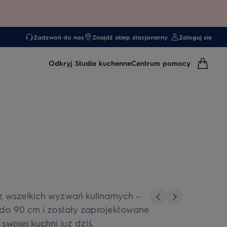
Zadzwoń do nas
Znajdź sklep stacjonarny
Zaloguj się
Odkryj
Studia kuchenne
Centrum pomocy
z wszelkich wyzwań kulinarnych –
 do 90 cm i zostały zaprojektowane
wojej kuchni już dziś.