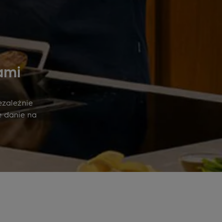
ami
ezależnie
e danie na