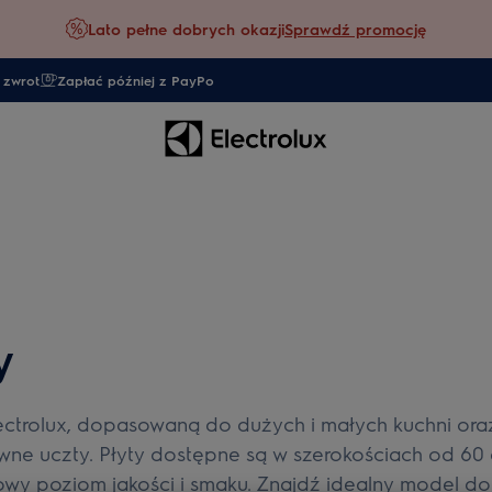
Lato pełne dobrych okazji
Sprawdź promocję
 zwrot
Zapłać później z PayPo
y
lectrolux, dopasowaną do dużych i małych kuchni ora
wne uczty. Płyty dostępne są w szerokościach od 60
wy poziom jakości i smaku. Znajdź idealny model do s