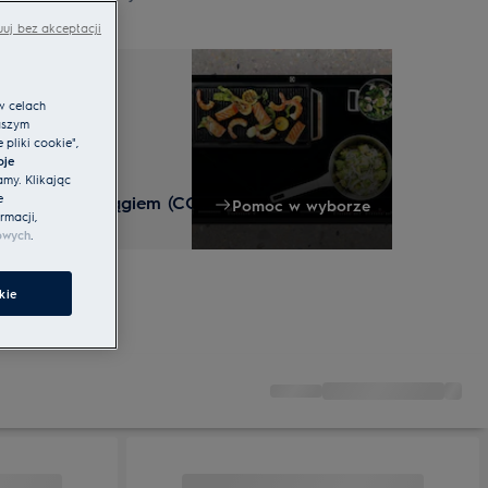
uj bez akceptacji
w celach
aszym
pliki cookie",
oje
amy. Klikając
e
ukcyjna z wyciągiem (COMBO)
Pomoc w wyborze
rmacji,
owych
.
kie