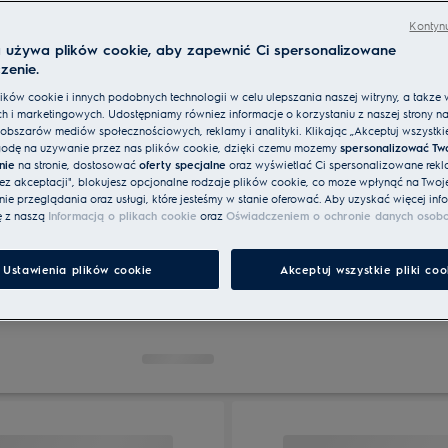
Kontynu
a używa plików cookie, aby zapewnić Ci spersonalizowane
zenie.
ków cookie i innych podobnych technologii w celu ulepszania naszej witryny, a także 
h i marketingowych. Udostępniamy również informacje o korzystaniu z naszej strony n
obszarów mediów społecznościowych, reklamy i analityki. Klikając „Akceptuj wszystkie 
odę na używanie przez nas plików cookie, dzięki czemu możemy
spersonalizować Tw
nie
na stronie, dostosować
oferty specjalne
oraz wyświetlać Ci spersonalizowane rekl
bez akceptacji", blokujesz opcjonalne rodzaje plików cookie, co może wpłynąć na Twoj
Płyta gazowa
Płyta gazowo-indukcyjna
Płyta ind
e przeglądania oraz usługi, które jesteśmy w stanie oferować. Aby uzyskać więcej info
ę z naszą
Informacją o plikach cookie
oraz
Oświadczeniem o ochronie danych osob
Ustawienia plików cookie
Akceptuj wszystkie pliki coo