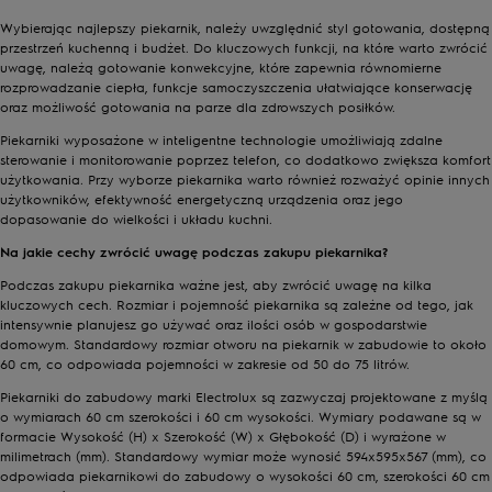
Wybierając najlepszy piekarnik, należy uwzględnić styl gotowania, dostępną
przestrzeń kuchenną i budżet. Do kluczowych funkcji, na które warto zwrócić
uwagę, należą gotowanie konwekcyjne, które zapewnia równomierne
rozprowadzanie ciepła, funkcje samoczyszczenia ułatwiające konserwację
oraz możliwość gotowania na parze dla zdrowszych posiłków.
Piekarniki wyposażone w inteligentne technologie umożliwiają zdalne
sterowanie i monitorowanie poprzez telefon, co dodatkowo zwiększa komfort
użytkowania. Przy wyborze piekarnika warto również rozważyć opinie innych
użytkowników, efektywność energetyczną urządzenia oraz jego
dopasowanie do wielkości i układu kuchni.
Na jakie cechy zwrócić uwagę podczas zakupu piekarnika?
Podczas zakupu piekarnika ważne jest, aby zwrócić uwagę na kilka
kluczowych cech. Rozmiar i pojemność piekarnika są zależne od tego, jak
intensywnie planujesz go używać oraz ilości osób w gospodarstwie
domowym. Standardowy rozmiar otworu na piekarnik w zabudowie to około
60 cm, co odpowiada pojemności w zakresie od 50 do 75 litrów.
Piekarniki do zabudowy marki Electrolux są zazwyczaj projektowane z myślą
o wymiarach 60 cm szerokości i 60 cm wysokości. Wymiary podawane są w
formacie Wysokość (H) x Szerokość (W) x Głębokość (D) i wyrażone w
milimetrach (mm). Standardowy wymiar może wynosić 594x595x567 (mm), co
odpowiada piekarnikowi do zabudowy o wysokości 60 cm, szerokości 60 cm