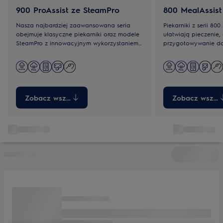
900 ProAssist ze SteamPro
800 MealAssist
Nasza najbardziej zaawansowana seria
Piekarniki z serii 80
obejmuje klasyczne piekarniki oraz modele
ułatwiają pieczenie,
SteamPro z innowacyjnym wykorzystaniem
przygotowywanie dań
pary, która podbija smak potraw i pozwala
czemu możesz cieszy
zachować więcej wartości odżywczych.
smaczniejszymi posi
Wszystkie urządzenia umożliwiają szybki
funkcją sous-vide z
dostęp do ulubionych programów.
doznania smakowe.
Zobacz wszystkie
Zobacz wszyst