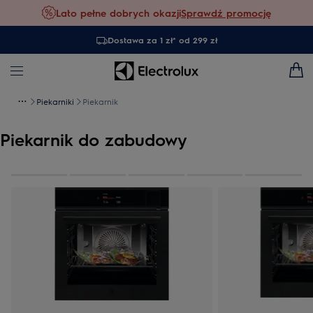
Lato pełne dobrych okazji
Sprawdź promocję
Dostawa za 1 zł* od 299 zł
Piekarniki
Piekarnik
Piekarnik do zabudowy
0
z
5