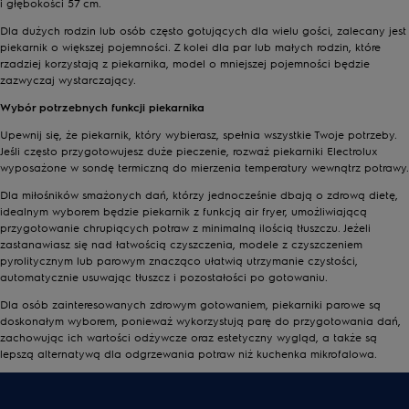
i głębokości 57 cm.
Dla dużych rodzin lub osób często gotujących dla wielu gości, zalecany jest
piekarnik o większej pojemności. Z kolei dla par lub małych rodzin, które
rzadziej korzystają z piekarnika, model o mniejszej pojemności będzie
zazwyczaj wystarczający.
Wybór potrzebnych funkcji piekarnika
Upewnij się, że piekarnik, który wybierasz, spełnia wszystkie Twoje potrzeby.
Jeśli często przygotowujesz duże pieczenie, rozważ piekarniki Electrolux
wyposażone w sondę termiczną do mierzenia temperatury wewnątrz potrawy.
Dla miłośników smażonych dań, którzy jednocześnie dbają o zdrową dietę,
idealnym wyborem będzie piekarnik z funkcją air fryer, umożliwiającą
przygotowanie chrupiących potraw z minimalną ilością tłuszczu. Jeżeli
zastanawiasz się nad łatwością czyszczenia, modele z czyszczeniem
pyrolitycznym lub parowym znacząco ułatwią utrzymanie czystości,
automatycznie usuwając tłuszcz i pozostałości po gotowaniu.
Dla osób zainteresowanych zdrowym gotowaniem, piekarniki parowe są
doskonałym wyborem, ponieważ wykorzystują parę do przygotowania dań,
zachowując ich wartości odżywcze oraz estetyczny wygląd, a także są
lepszą alternatywą dla odgrzewania potraw niż kuchenka mikrofalowa.