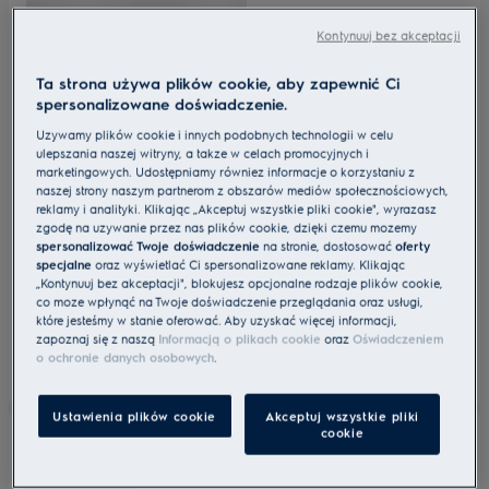
Kontynuuj bez akceptacji
Ta strona używa plików cookie, aby zapewnić Ci
spersonalizowane doświadczenie.
Używamy plików cookie i innych podobnych technologii w celu
ulepszania naszej witryny, a także w celach promocyjnych i
marketingowych. Udostępniamy również informacje o korzystaniu z
naszej strony naszym partnerom z obszarów mediów społecznościowych,
reklamy i analityki. Klikając „Akceptuj wszystkie pliki cookie", wyrażasz
zgodę na używanie przez nas plików cookie, dzięki czemu możemy
spersonalizować Twoje doświadczenie
na stronie, dostosować
oferty
specjalne
oraz wyświetlać Ci spersonalizowane reklamy. Klikając
„Kontynuuj bez akceptacji", blokujesz opcjonalne rodzaje plików cookie,
co może wpłynąć na Twoje doświadczenie przeglądania oraz usługi,
które jesteśmy w stanie oferować. Aby uzyskać więcej informacji,
zapoznaj się z naszą
Informacją o plikach cookie
oraz
Oświadczeniem
o ochronie danych osobowych
.
Ustawienia plików cookie
Akceptuj wszystkie pliki
cookie