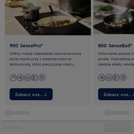
900 SensePro®
800 SenseBoil®
Odkryj naszą najbardziej zaawansowaną
Gotowanie jeszcze ni
płytę indukcyjną z bezprzewodową
proste. Oszczędzaj e
termosondą, która precyzyjnie mierzy
idealne efekty smaże
temperaturę wewnątrz potrawy i
zaawansowanym czuj
automatycznie dostosowuje ustawienia
zapobiegają kipieniu
płyty. Idealna do gotowania, smażenia i
optymalną moc grza
metody sous-vide.
Zobacz wszystkie
Zobacz wszyst