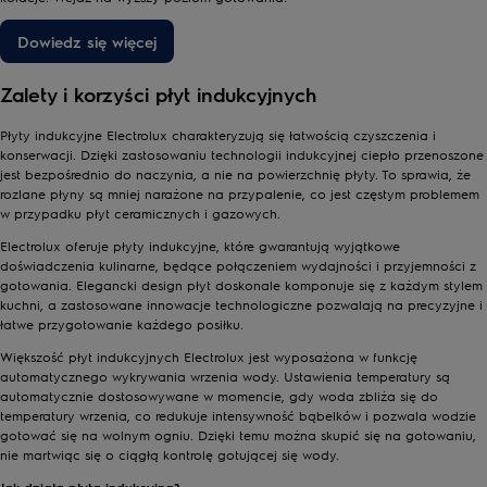
Dowiedz się więcej
Zalety i korzyści płyt indukcyjnych
Płyty indukcyjne Electrolux charakteryzują się łatwością czyszczenia i
konserwacji. Dzięki zastosowaniu technologii indukcyjnej ciepło przenoszone
jest bezpośrednio do naczynia, a nie na powierzchnię płyty. To sprawia, że
rozlane płyny są mniej narażone na przypalenie, co jest częstym problemem
w przypadku płyt ceramicznych i gazowych.
Electrolux oferuje płyty indukcyjne, które gwarantują wyjątkowe
doświadczenia kulinarne, będące połączeniem wydajności i przyjemności z
gotowania. Elegancki design płyt doskonale komponuje się z każdym stylem
kuchni, a zastosowane innowacje technologiczne pozwalają na precyzyjne i
łatwe przygotowanie każdego posiłku.
Większość płyt indukcyjnych Electrolux jest wyposażona w funkcję
automatycznego wykrywania wrzenia wody. Ustawienia temperatury są
automatycznie dostosowywane w momencie, gdy woda zbliża się do
temperatury wrzenia, co redukuje intensywność bąbelków i pozwala wodzie
gotować się na wolnym ogniu. Dzięki temu można skupić się na gotowaniu,
nie martwiąc się o ciągłą kontrolę gotującej się wody.
Jak działa płyta indukcyjna?