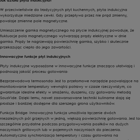
W przeciwieństwie do tradycyjnych płyt kuchennych, płyta indukcyjna
wykorzystuje miedziane cewki. Gdy przepływa przez nie prąd zmienny,
powstaje zmienne pole magnetyczne.
Umieszczenie garnka magnetycznego na płycie indukcyjnej powoduje, że
fluktuacje pola magnetycznego wytwarzają prądy elektryczne w dnie
garnka. Prądy te nagrzewają powierzchnię garnka, szybko i skutecznie
przekazując ciepło do jego zawartości.
Innowacyjne funkcje płyt indukcyjnych
Płyty indukcyjne wyposażone w innowacyjne funkcje znacząco ułatwiają i
podnoszą jakość procesu gotowania:
Bezprzewodowa termosonda: Jest to przełomowe narzędzie pozwalające na
monitorowanie temperatury wewnątrz potrawy w czasie rzeczywistym, co
gwarantuje idealne efekty w smażeniu, duszeniu, czy gotowaniu metodą
SousVide. Dzięki temu, nawet zaawansowane techniki kulinarne stają się
prostsze i bardziej dostępne dla szerszego grona użytkowników.
Funkcja Bridge: Innowacyjna funkcja umożliwia łączenie dwóch
niezależnych pól grzejnych w jedną, większą powierzchnię gotowania. Jest to
szczególnie przydatne podczas przygotowywania posiłków na dużych
naczyniach grillowych lub w pojemnych naczyniach do pieczenia.
Automatyczna synchronizacja temperatury i czasu gotowania na