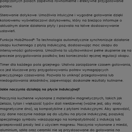
połączonych polach zapewnia równomierne i efektywne przygotowanie
potraw.
Sterowanie dotykowe: Umożliwia intuicyjne i wygodne gotowanie dzięki
kolorowemu wyświetlaczowi dotykowemu, który na bieżąco informuje o
aktualnym stanie działania płyty i pozwala na łatwe dostosowywanie
ustawień.
Funkcja Hob2Hood®: Ta technologia automatycznie synchronizuje działanie
okapu kuchennego z płytą indukcyjną, dostosowując moc okapu do
intensywności gotowania. Umożliwia to użytkownikowi pełne skupienie się na
procesie przygotowania posiłków, bez konieczności ręcznej regulacji okapu.
Timer dla każdego pola grzejnego: Ułatwia zarządzanie czasem gotowania,
co jest kluczowe przy przygotowywaniu potraw wymagających
precyzyjnego czasowania. Pozwala to uniknąć przegotowania lub
niedogotowania składników, zapewniając doskonałe rezultaty kulinarne.
Jakie naczynia działają na płycie indukcyjnej?
Naczynia kuchenne wykonane z materiałów magnetycznych, takich jak
żelazo, tytan i większość typów stali nierdzewnej (ważne jest, aby miały
magnetyczne dno), są kompatybilne z płytami indukcyjnymi. Aby sprawdzić,
czy dane naczynie nadaje się do użytku na płycie indukcyjnej, poszukaj
specjalnego symbolu wskazującego na kompatybilność z indukcją lub
przeprowadź prosty test z użyciem magnesu. Naczynia wykonane z miedzi,
aluminium, szkła oraz ceramiki nie są przystosowane do gotowania na