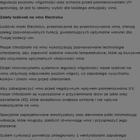
regulacja poziomu wilgotności oraz ochrona przed promieniowaniem UV
sprawiają, że jest to idealny wybór dla każdego entuzjasty wina.
Zalety lodówek na wino Electrolux
Lodówki marki Electrolux, przeznaczone do przechowywania wina, oferują
szereg zaawansowanych funkcji, gwarantujących optymalne warunki dla
Twojej kolekcji win:
Nasze chłodziarki na wino wykorzystują zaawansowane technologie
chłodzenia, aby zapewnić stabilne warunki temperaturowe, które są kluczowe
dla utrzymania optymalnych właściwości wina.
Dzięki innowacyjnemu systemowi regulacji wilgotności, nasze lodówki na
wino utrzymują odpowiedni poziom wilgoci, co zapobiega wysychaniu
korków i chroni wino przed utlenianiem.
Aby zabezpieczyć wino przed negatywnym wpływem promieniowania UV,
nasze chłodziarki są wyposażone w przyciemniane drzwi ze szkła oraz
oświetlenie LED, które dodatkowo zwiększa ochronę i nie wpływa
niekorzystnie na wino.
Specjalnie zaprojektowane amortyzatory oraz drewniane półki minimalizują
wibracje, które mogłyby zakłócić równowagę wina i przyspieszyć jego
starzenie.
System cyrkulacji powietrza zintegrowany z wentylatorami zapobiega