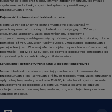
tworzeniu się pleśni oraz nieprzyjemnych zapachów, utrzymując świeże i
czyste wnętrze lodówki, co jest niezbędne dla prawidłowego
przechowywania wina.
Pojemność i uniwersalność lodówek na wino
Electrolux Perfect Shelving oferuje wyjątkową elastyczność w
przechowywaniu różnorodnych butelek, od tradycyjnych 750 ml po
ekskluzywne szampany. Dzięki przemyślanemu projektowi i
zoptymalizowanym odstępom między półkami, nasze chłodziarki są zdolne
pomieścić aż 95% wszystkich typów butelek, umożliwiając eksponowanie
pełnej kolekcji win. W naszej ofercie znajdują się modele o zróżnicowanej
pojemności – od 12 do 52 butelek, co pozwala dopasować chłodziarkę do
indywidualnych potrzeb każdego miłośnika wina.
Serwowanie i przechowywanie wina w idealnej temperaturze
Nasze chłodziarki na wino zapewniają idealne warunki zarówno do
przechowywania jak i serwowania różnych rodzajów wina. Dzięki utrzymaniu
optymalnej temperatury w zakresie 12-14ºC, każda butelka jest doskonale
przygotowana do podania. Z Electrolux, możesz cieszyć się każdym
rodzajem wina w zalecanej temperaturze, co gwarantuje niezapomniane
wrażenia smakowe.