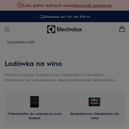
Lato pełne dobrych okazji
Sprawdź promocję
Dostawa za 1 zł* od 299 zł
Urządzenia AGD
Lodówka na wino
Przechowuj swoje ulubione wina w doskonałych warunkach –
chłodziarka do wina zapewnia idealną temperaturę, odpowiednią
wilgotność i elegancką oprawę każdej kolekcji.
Chłodziarka do zabudowy pod
Kompaktowa chłodziarka do
blatem
wina