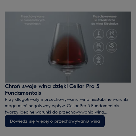
Chroń swoje wina dzięki Cellar Pro 5
Fundamentals
Przy długotrwałym przechowywaniu wina niestabilne warunki
mogą mieć negatywny wpływ. Cellar Pro 5 Fundamentals
tworzy idealne warunki do przechowywania wina,
jednocześnie konserwując je i pozwalając mu stabilnie
Dowiedz się więcej o przechowywaniu wina
dojrzewać. Nasze chłodziarki zapewniają, że Twoje butelki z
winem są przechowywane w ciemnym miejscu, w stabilnej