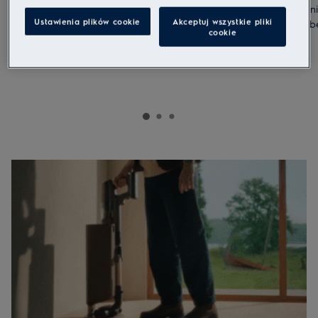
Szczotka HardFloor do twardych podłóg
Stacja opróżn
wychwytuje do 100% kurzu* zapewniając
Ustawienia plików cookie
Akceptuj wszystkie pliki
z pojemnika b
cookie
skuteczne odkurzanie.
Sprawdź
Sprawdź