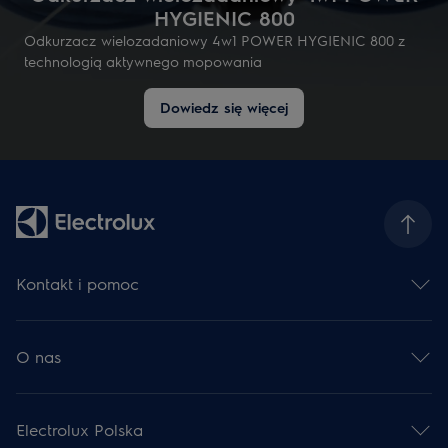
HYGIENIC 800
Odkurzacz wielozadaniowy 4w1 POWER HYGIENIC 800 z
technologią aktywnego mopowania
Dowiedz się więcej
Kontakt i pomoc
Skontaktuj się z nami
Zarejestruj produkt
O nas
Serwis Electrolux
Centrum pomocy
Grupa Electrolux
Dla deweloperów
Praca
Zwroty
Electrolux Polska
Praca w fabrykach