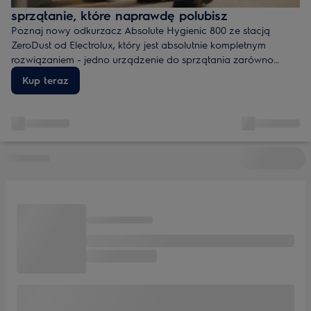
sprzątanie, które naprawdę polubisz
Poznaj nowy odkurzacz Absolute Hygienic 800 ze stacją
ZeroDust od Electrolux, który jest absolutnie kompletnym
rozwiązaniem - jedno urządzenie do sprzątania zarówno
suchych jak i mokrych zabrudzeń. Maciej Musiał już go
Kup teraz
sprawdził podczas swojej szwedzkiej wyprawy – odkrył łódź
Wikingów i… nasz najlepszy odkurzacz Electrolux.