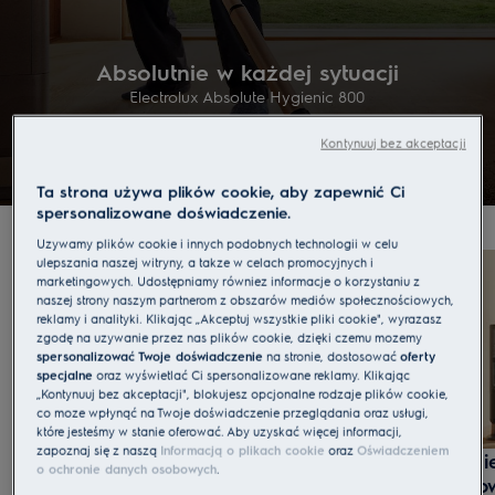
Absolutnie w każdej sytuacji
Electrolux Absolute Hygienic 800
Kontynuuj bez akceptacji
Kup teraz
Ta strona używa plików cookie, aby zapewnić Ci
spersonalizowane doświadczenie.
Używamy plików cookie i innych podobnych technologii w celu
ulepszania naszej witryny, a także w celach promocyjnych i
marketingowych. Udostępniamy również informacje o korzystaniu z
naszej strony naszym partnerom z obszarów mediów społecznościowych,
reklamy i analityki. Klikając „Akceptuj wszystkie pliki cookie", wyrażasz
zgodę na używanie przez nas plików cookie, dzięki czemu możemy
spersonalizować Twoje doświadczenie
na stronie, dostosować
oferty
specjalne
oraz wyświetlać Ci spersonalizowane reklamy. Klikając
„Kontynuuj bez akceptacji", blokujesz opcjonalne rodzaje plików cookie,
co może wpłynąć na Twoje doświadczenie przeglądania oraz usługi,
które jesteśmy w stanie oferować. Aby uzyskać więcej informacji,
zapoznaj się z naszą
Informacją o plikach cookie
oraz
Oświadczeniem
higienicznie
o ochronie danych osobowych
.
brudne podłogi to już przeszłość
bezdotyko