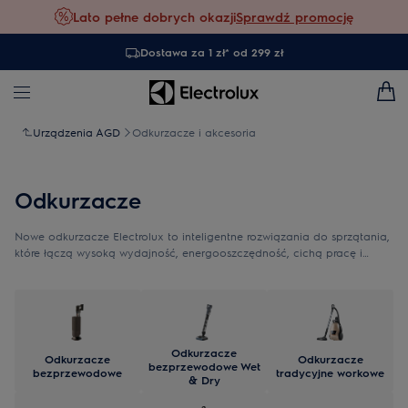
Lato pełne dobrych okazji
Sprawdź promocję
Dostawa za 1 zł* od 299 zł
Urządzenia AGD
Odkurzacze i akcesoria
Odkurzacze
Nowe odkurzacze Electrolux to inteligentne rozwiązania do sprzątania,
które łączą wysoką wydajność, energooszczędność, cichą pracę i
nowoczesny styl, dopasowany do każdego wnętrza.
Odkurzacze
Odkurzacze
Odkurzacze
bezprzewodowe Wet
bezprzewodowe
tradycyjne workowe
& Dry