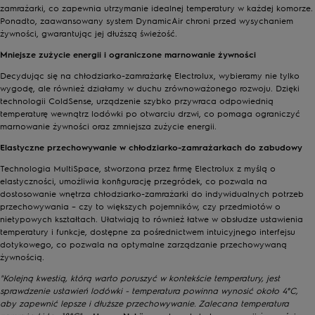
zamrażarki, co zapewnia utrzymanie idealnej temperatury w każdej komorze.
Ponadto, zaawansowany system DynamicAir chroni przed wysychaniem
żywności, gwarantując jej dłuższą świeżość.
Mniejsze zużycie energii i ograniczone marnowanie żywności
Decydując się na chłodziarko-zamrażarkę Electrolux, wybieramy nie tylko
wygodę, ale również działamy w duchu zrównoważonego rozwoju. Dzięki
technologii ColdSense, urządzenie szybko przywraca odpowiednią
temperaturę wewnątrz lodówki po otwarciu drzwi, co pomaga ograniczyć
marnowanie żywności oraz zmniejsza zużycie energii.
Elastyczne przechowywanie w chłodziarko-zamrażarkach do zabudowy
Technologia MultiSpace, stworzona przez firmę Electrolux z myślą o
elastyczności, umożliwia konfigurację przegródek, co pozwala na
dostosowanie wnętrza chłodziarko-zamrażarki do indywidualnych potrzeb
przechowywania – czy to większych pojemników, czy przedmiotów o
nietypowych kształtach. Ułatwiają to również łatwe w obsłudze ustawienia
temperatury i funkcje, dostępne za pośrednictwem intuicyjnego interfejsu
dotykowego, co pozwala na optymalne zarządzanie przechowywaną
żywnością.
"Kolejną kwestią, którą warto poruszyć w kontekście temperatury, jest
sprawdzenie ustawień lodówki - temperatura powinna wynosić około 4°C,
aby zapewnić lepsze i dłuższe przechowywanie. Zalecana temperatura