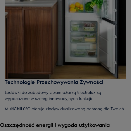
Technologie Przechowywania Żywności
Lodówki do zabudowy z zamrażarką Electrolux są
wyposażone w szereg innowacyjnych funkcji:
MultiChill 0°C oferuje zindywidualizowaną ochronę dla Twoich
produktów, umożliwiając przechowywanie różnych rodzajów
żywności w optymalnych temperaturach.
Oszczędność energii i wygoda użytkowania
Cooling 360° zapewnia równomierny rozkład chłodzonego