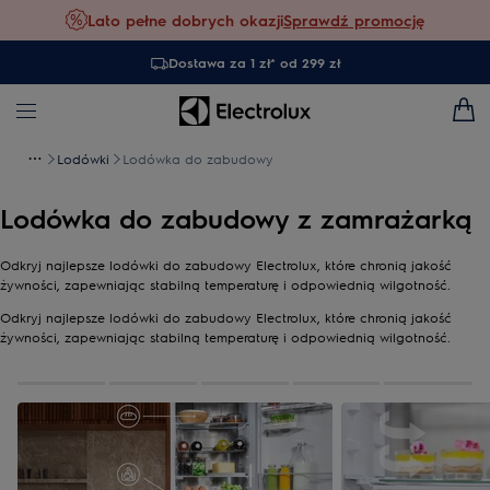
Lato pełne dobrych okazji
Sprawdź promocję
Dostawa za 1 zł* od 299 zł
Lodówki
Lodówka do zabudowy
Lodówka do zabudowy z zamrażarką
Odkryj najlepsze lodówki do zabudowy Electrolux, które chronią jakość
żywności, zapewniając stabilną temperaturę i odpowiednią wilgotność.
Odkryj najlepsze lodówki do zabudowy Electrolux, które chronią jakość
żywności, zapewniając stabilną temperaturę i odpowiednią wilgotność.
0
z
5