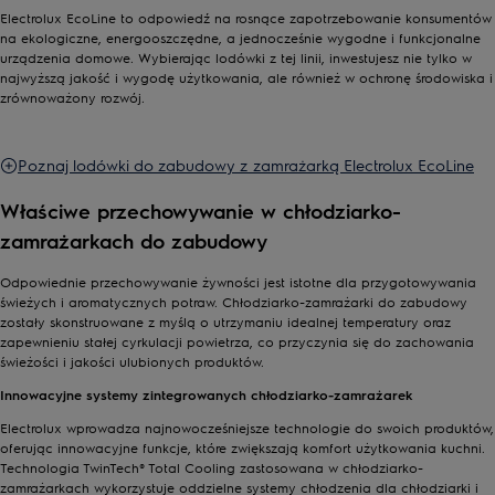
powietrza w każdym zakątku urządzenia, dzięki czemu
Electrolux EcoLine to odpowiedź na rosnące zapotrzebowanie konsumentów
temperatura jest stabilna, a żywność dłużej świeża.
na ekologiczne, energooszczędne, a jednocześnie wygodne i funkcjonalne
System TwinTech® No Frost Plus z osobnymi obiegami
urządzenia domowe. Wybierając lodówki z tej linii, inwestujesz nie tylko w
chłodzenia dla lodówki i zamrażarki zapobiega powstawaniu
najwyższą jakość i wygodę użytkowania, ale również w ochronę środowiska i
zrównoważony rozwój.
szronu i utrzymuje optymalny poziom wilgotności, chroniąc
produkty przed wysychaniem.
Szuflada GreenZone+ to miejsce, w którym owoce i warzywa
Poznaj lodówki do zabudowy z zamrażarką Electrolux EcoLine
zachowują do 95% swoich witamin, dzięki idealnie szczelnemu
środowisku z odpowiednim nawilżeniem.
Właściwe przechowywanie w chłodziarko-
Wbudowany w lodówki z linii EcoLine Ecometer pomaga w
zamrażarkach do zabudowy
monitorowaniu i zarządzaniu zużyciem energii, umożliwiając
użytkownikom bardziej świadome korzystanie z urządzenia.
Odpowiednie przechowywanie żywności jest istotne dla przygotowywania
świeżych i aromatycznych potraw. Chłodziarko-zamrażarki do zabudowy
zostały skonstruowane z myślą o utrzymaniu idealnej temperatury oraz
zapewnieniu stałej cyrkulacji powietrza, co przyczynia się do zachowania
świeżości i jakości ulubionych produktów.
Innowacyjne systemy zintegrowanych chłodziarko-zamrażarek
Electrolux wprowadza najnowocześniejsze technologie do swoich produktów,
oferując innowacyjne funkcje, które zwiększają komfort użytkowania kuchni.
Technologia TwinTech® Total Cooling zastosowana w chłodziarko-
zamrażarkach wykorzystuje oddzielne systemy chłodzenia dla chłodziarki i