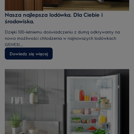
Nasza najlepsza lodówka. Dla Ciebie i
środowiska.
​Dzięki 100-letniemu doświadczeniu z dumą odkrywamy na
nowo możliwości chłodzenia w najnowszych lodówkach
GENESI.
To więcej niż tylko dbanie o świeżość produktów. To ochrona
Dowiedz się więcej
jakości żywności, Twojego zdrowia i środowiska. Dedykowane
by pomóc Ci zdrowiej się odżywiać, dbać o wysokiej jakości
produkty, zachowując maksimum witamin oraz składników
odżywczych.