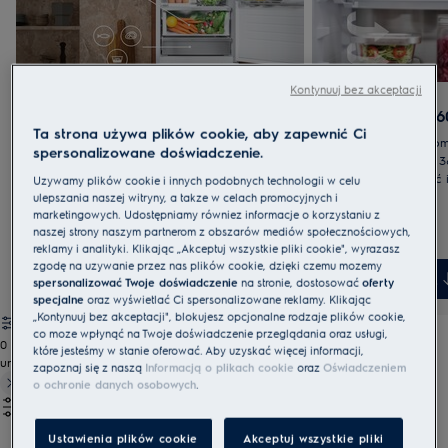
Kontynuuj bez akceptacji
900 NoFrost ZeroDegree​
800 Cooling 36
Ta strona używa plików cookie, aby zapewnić Ci
Zapewnij świeżość i smak wszystkich
Technologia równomi
spersonalizowane doświadczenie.
składników, oferując elastyczność
powietrza Cooling 3
schładzania napojów, rozmrażania lub
zachować świeżość 
Używamy plików cookie i innych podobnych technologii w celu
marynowania w szufladzie MultiChill 0°.
produktów. Wnętrze z
ulepszania naszej witryny, a także w celach promocyjnych i
lub szkła łączy wyso
marketingowych. Udostępniamy również informacje o korzystaniu z
naszej strony naszym partnerom z obszarów mediów społecznościowych,
eleganckim wzornic
reklamy i analityki. Klikając „Akceptuj wszystkie pliki cookie", wyrażasz
zgodę na używanie przez nas plików cookie, dzięki czemu możemy
Zobacz wszystkie
Zobacz wszyst
spersonalizować Twoje doświadczenie
na stronie, dostosować
oferty
specjalne
oraz wyświetlać Ci spersonalizowane reklamy. Klikając
„Kontynuuj bez akceptacji", blokujesz opcjonalne rodzaje plików cookie,
co może wpłynąć na Twoje doświadczenie przeglądania oraz usługi,
0
które jesteśmy w stanie oferować. Aby uzyskać więcej informacji,
undefined
zapoznaj się z naszą
Informacją o plikach cookie
oraz
Oświadczeniem
o ochronie danych osobowych
.
Ustawienia plików cookie
Akceptuj wszystkie pliki