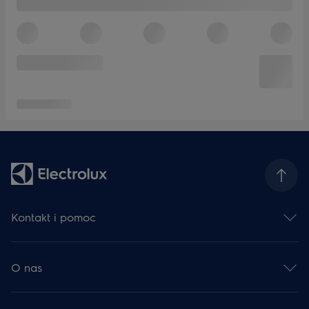
Kontakt i pomoc
Skontaktuj się z nami
Zarejestruj produkt
O nas
Serwis Electrolux
Centrum pomocy
Grupa Electrolux
Dla deweloperów