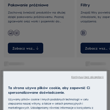
Pakowanie próżniowe
Filtry
Zachowaj świeżość produktów na dłużej
Znajdź filtry powietr
dzięki pakowaniu próżniowemu. Poznaj
chłodziarki, by zap
zgrzewarki oraz worki i pojemniki do
urządzenia.
przechowywania próżniowego.
Zobacz wszystkie
Zobacz wszyst
Kontynuuj bez akceptacji
Ta strona używa plików cookie, aby zapewnić Ci
spersonalizowane doświadczenie.
Używamy plików cookie i innych podobnych technologii w celu
ulepszania naszej witryny, a także w celach promocyjnych i
marketingowych. Udostępniamy również informacje o korzystaniu z