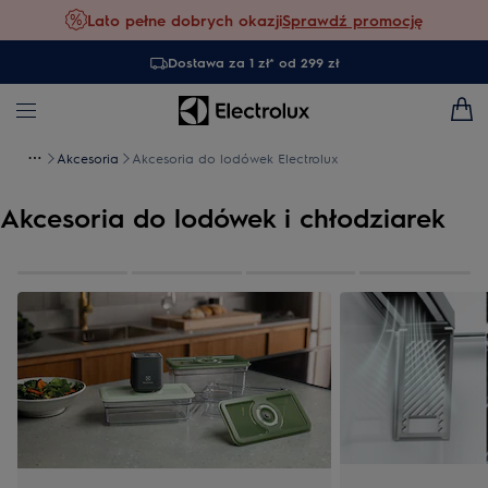
Lato pełne dobrych okazji
Sprawdź promocję
Dostawa za 1 zł* od 299 zł
Akcesoria
Akcesoria do lodówek Electrolux
Akcesoria do lodówek i chłodziarek
0
z
4