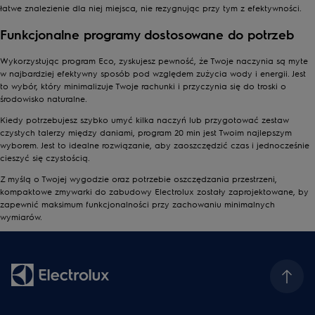
Wybierając program odpowiadający rodzajowi zabrudzeń i
łatwe znalezienie dla niej miejsca, nie rezygnując przy tym z efektywności.
naczyń, możesz cieszyć się perfekcyjną czystością bez
Funkcjonalne programy dostosowane do potrzeb
wysiłku.
Wykorzystując program Eco, zyskujesz pewność, że Twoje naczynia są myte
w najbardziej efektywny sposób pod względem zużycia wody i energii. Jest
to wybór, który minimalizuje Twoje rachunki i przyczynia się do troski o
środowisko naturalne.
Kiedy potrzebujesz szybko umyć kilka naczyń lub przygotować zestaw
czystych talerzy między daniami, program 20 min jest Twoim najlepszym
wyborem. Jest to idealne rozwiązanie, aby zaoszczędzić czas i jednocześnie
cieszyć się czystością.
Z myślą o Twojej wygodzie oraz potrzebie oszczędzania przestrzeni,
kompaktowe zmywarki do zabudowy Electrolux zostały zaprojektowane, by
zapewnić maksimum funkcjonalności przy zachowaniu minimalnych
wymiarów.