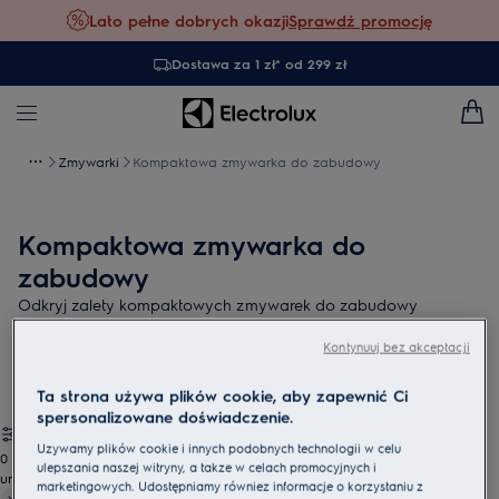
Lato pełne dobrych okazji
Sprawdź promocję
Dostawa za 1 zł* od 299 zł
Zmywarki
Kompaktowa zmywarka do zabudowy
Kompaktowa zmywarka do
zabudowy
Odkryj zalety kompaktowych zmywarek do zabudowy
Electrolux, które oferują wyjątkową wydajność zmywania przy
Kontynuuj bez akceptacji
zachowaniu niewielkich rozmiarów. Idealne dla osób
ceniących sobie przestrzeń, wygodę oraz skuteczność
Ta strona używa plików cookie, aby zapewnić Ci
zmywania.
spersonalizowane doświadczenie.
Używamy plików cookie i innych podobnych technologii w celu
0
ulepszania naszej witryny, a także w celach promocyjnych i
undefined
marketingowych. Udostępniamy również informacje o korzystaniu z