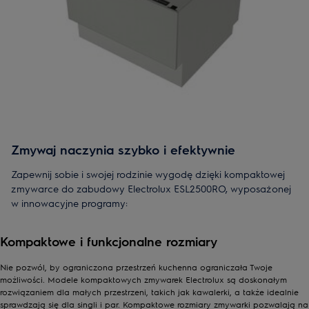
Zmywaj naczynia szybko i efektywnie
Zapewnij sobie i swojej rodzinie wygodę dzięki kompaktowej
zmywarce do zabudowy Electrolux ESL2500RO, wyposażonej
w innowacyjne programy:
Program 20-minutowy oferuje szybkie zmywanie naczyń,
Kompaktowe i funkcjonalne rozmiary
pozwalając na zaoszczędzenie czasu dla siebie i bliskich. Jest
to doskonałe rozwiązanie, kiedy czas ma kluczowe znaczenie,
Nie pozwól, by ograniczona przestrzeń kuchenna ograniczała Twoje
umożliwiając błyskawiczne przywrócenie porządku w kuchni.
możliwości. Modele kompaktowych zmywarek Electrolux są doskonałym
Sześć programów zmywania gwarantuje doskonałe
rozwiązaniem dla małych przestrzeni, takich jak kawalerki, a także idealnie
dopasowanie do różnorodnych potrzeb zmywania.
sprawdzają się dla singli i par. Kompaktowe rozmiary zmywarki pozwalają na