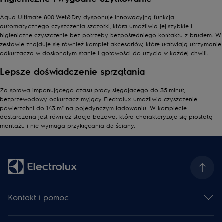
mokrymi zabrudzeniami, efektywnie eliminując kurz i rozlane
Aqua Ultimate 800 Wet&Dry dysponuje innowacyjną funkcją
płyny.
automatycznego czyszczenia szczotki, która umożliwia jej szybkie i
Zaawansowana technologia inteligentnego wykrywania
higieniczne czyszczenie bez potrzeby bezpośredniego kontaktu z brudem. W
zabrudzeń automatycznie dostosowuje moc ssania do rodzaju
zestawie znajduje się również komplet akcesoriów, które ułatwiają utrzymanie
zabrudzenia, umożliwiając skuteczne usunięcie nawet
odkurzacza w doskonałym stanie i gotowości do użycia w każdej chwili.
najtrudniejszych plam.
Lepsze doświadczenie sprzątania
Wyposażony w dwa oddzielne zbiorniki na wodę – czystą i
brudną – z antybakteryjną funkcją zbiornika na brudną wodę,
Za sprawą imponującego czasu pracy sięgającego do 35 minut,
odkurzacz eliminuje do 99,9% bakterii, zapewniając nie tylko
bezprzewodowy odkurzacz myjący Electrolux umożliwia czyszczenie
głęboką czystość, ale również higienę pomieszczeń.
powierzchni do 143 m² na pojedynczym ładowaniu. W komplecie
dostarczana jest również stacja bazowa, która charakteryzuje się prostotą
montażu i nie wymaga przykręcania do ściany.
Kontakt i pomoc
Skontaktuj się z nami