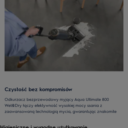
Czystość bez kompromisów
Odkurzacz bezprzewodowy myjący Aqua Ultimate 800
Wet&Dry łączy efektywność wysokiej mocy ssania z
zaawansowaną technologią mycia, gwarantując znakomite
efekty czyszczenia:
Higieniczne i wygodne użytkowanie
Funkcja „All in One” radzi sobie zarówno z suchymi, jak i