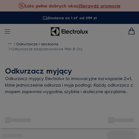
Lato pełne dobrych okazji
Sprawdź promocję
Dostawa za 1 zł* od 299 zł
Odkurzacze i akcesoria
Odkurzacze bezprzewodowe Wet & Dry
Odkurzacz myjący
Odkurzacz myjący Electrolux to innowacyjne rozwiązanie 2w1,
które jednocześnie odkurza i myje podłogi. Każdy odkurzacz z
mopem zapewnia wygodne, szybkie i skuteczne sprzątanie
różnych powierzchni bez konieczności użycia wielu urządzeń.