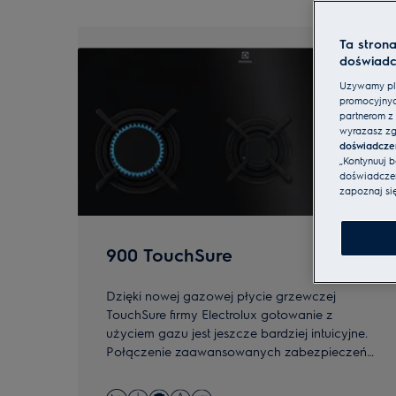
0
z
4
Ta stron
doświadc
Używamy pli
promocyjnyc
partnerom z 
wyrażasz zg
doświadcze
„Kontynuuj 
doświadczeni
zapoznaj si
900 TouchSure
Dzięki nowej gazowej płycie grzewczej
TouchSure firmy Electrolux gotowanie z
użyciem gazu jest jeszcze bardziej intuicyjne.
Połączenie zaawansowanych zabezpieczeń
płyty grzewczej gwarantuje wyższy poziom
precyzji i pewności działania.