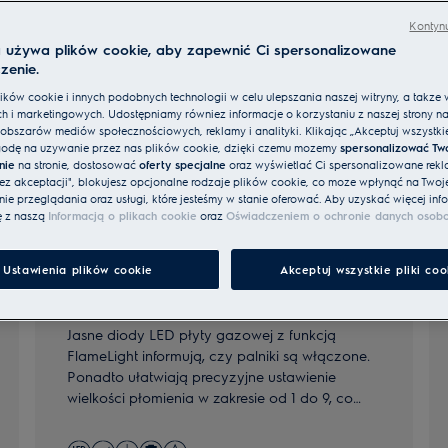
Kontynu
a używa plików cookie, aby zapewnić Ci spersonalizowane
zenie.
ków cookie i innych podobnych technologii w celu ulepszania naszej witryny, a także 
h i marketingowych. Udostępniamy również informacje o korzystaniu z naszej strony n
obszarów mediów społecznościowych, reklamy i analityki. Klikając „Akceptuj wszystkie 
odę na używanie przez nas plików cookie, dzięki czemu możemy
spersonalizować Tw
nie
na stronie, dostosować
oferty specjalne
oraz wyświetlać Ci spersonalizowane rekl
bez akceptacji", blokujesz opcjonalne rodzaje plików cookie, co może wpłynąć na Twoj
e przeglądania oraz usługi, które jesteśmy w stanie oferować. Aby uzyskać więcej info
ę z naszą
Informacją o plikach cookie
oraz
Oświadczeniem o ochronie danych osob
Ustawienia plików cookie
Akceptuj wszystkie pliki coo
800 FlameLight
Jasne diody LED płyty gazowej z funkcją
FlameLight informują, czy palniki są włączone.
Ponadto ułatwiają precyzyjne ustawienie
wielkości płomienia w zakresie od 1 do 9, co
zapewnia większy komfort podczas gotowania.