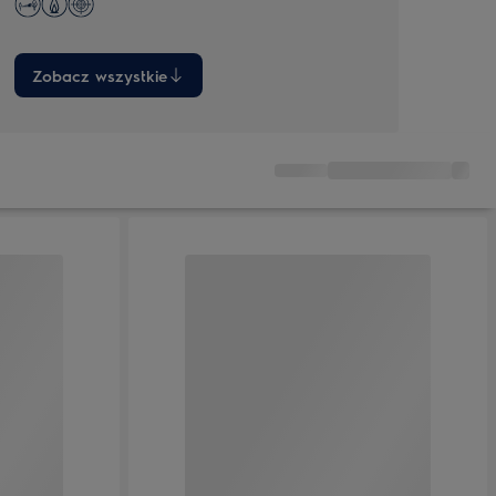
kosztów energii.
efektó
Zobacz wszystkie
Zob