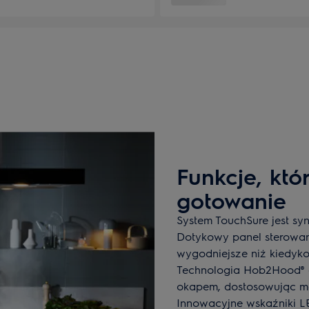
Funkcje, któ
gotowanie
System TouchSure jest sy
Dotykowy panel sterowani
wygodniejsze niż kiedyko
Technologia Hob2Hood® 
okapem, dostosowując m
Innowacyjne wskaźniki LE