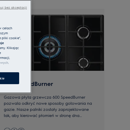
uj bez akceptacji
w celach
aszym
pliki cookie",
oje
amy. Klikając
e
rmacji,
owych
.
kie
600 SpeedBurner
300 
Gazowa płyta grzewcza 600 SpeedBurner
Przyr
pozwala odkryć nowe sposoby gotowania na
grzew
gazie. Nasze palniki zostały zaprojektowane
gazow
tak, aby kierować płomień w stronę dna
kontr
garnków. Oznacza to, że naczynia szybko się
ogniu
nagrzewają, co pozwala zaoszczędzić do 20%
gazow