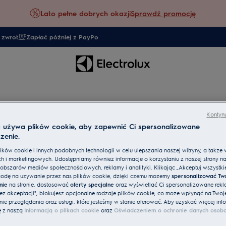
Lato pełne dobrych okazji
Sprawdź promocję
 zwrot
Zapłać później z PayPo
Kontynu
a używa plików cookie, aby zapewnić Ci spersonalizowane
zenie.
ków cookie i innych podobnych technologii w celu ulepszania naszej witryny, a także 
h i marketingowych. Udostępniamy również informacje o korzystaniu z naszej strony n
obszarów mediów społecznościowych, reklamy i analityki. Klikając „Akceptuj wszystkie 
odę na używanie przez nas plików cookie, dzięki czemu możemy
spersonalizować Tw
nie
na stronie, dostosować
oferty specjalne
oraz wyświetlać Ci spersonalizowane rekl
bez akceptacji", blokujesz opcjonalne rodzaje plików cookie, co może wpłynąć na Twoj
e przeglądania oraz usługi, które jesteśmy w stanie oferować. Aby uzyskać więcej info
ę z naszą
Informacją o plikach cookie
oraz
Oświadczeniem o ochronie danych osob