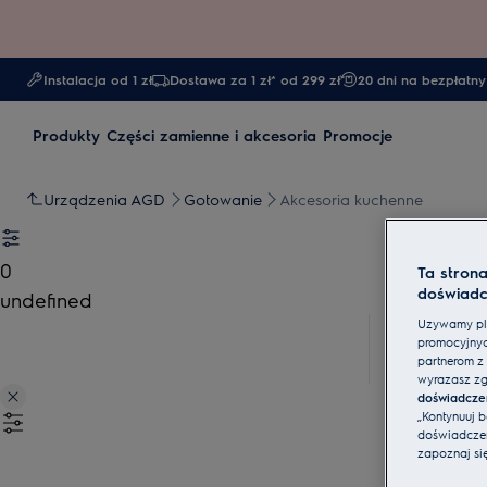
Instalacja od 1 zł
Dostawa za 1 zł* od 299 zł
20 dni na bezpłatny
Produkty
Części zamienne i akcesoria
Promocje
Urządzenia AGD
Gotowanie
Akcesoria kuchenne
0
Ta stron
doświadc
undefined
Używamy pli
promocyjnyc
partnerom z 
wyrażasz zg
doświadcze
„Kontynuuj 
doświadczeni
zapoznaj si