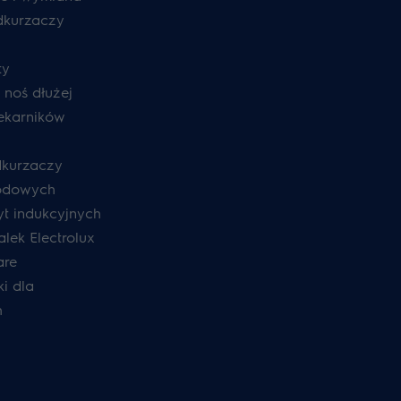
odkurzaczy
ty
, noś dłużej
ekarników
dkurzaczy
odowych
yt indukcyjnych
lek Electrolux
are
i dla
h