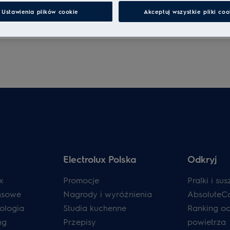
Ustawienia plików cookie
Akceptuj wszystkie pliki coo
Electrolux Polska
Odkryj
x
Promocje
Pralki i sus
ansowe
Nagrody i wyróżnienia
AbsoluteC
ologia
Studia kuchenne
Ranking o
ng
Przepisy
powietrza