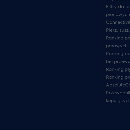
Filtry do 
pionowych
Connectivi
Pierz, susz
Ranking pi
parowych
Ranking o
bezprzew
Ranking pł
Ranking pra
AbsoluteC
Przewodnik
kupującyc