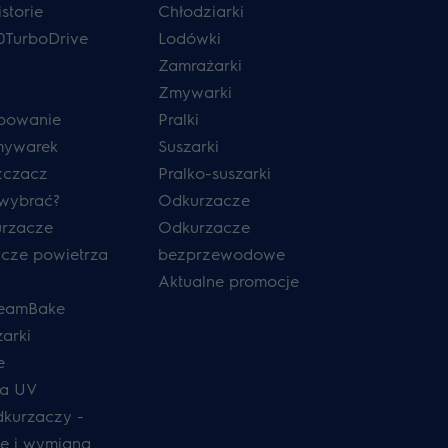
storie
Chłodziarki
0TurboDrive
Lodówki
Zamrażarki
Zmywarki
powanie
Pralki
mywarek
Suszarki
zczacz
Pralko-suszarki
 wybrać?
Odkurzacze
urzacze
Odkurzacze
cze powietrza
bezprzewodowe
Aktualne promocje
teamBake
zarki
e
ia UV
odkurzaczy -
e i wymiana