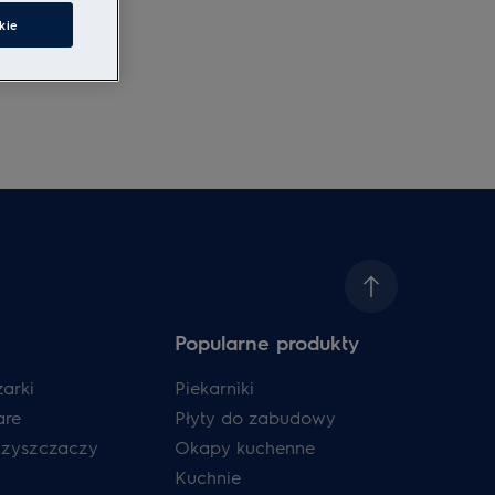
kie
Popularne produkty
zarki
Piekarniki
are
Płyty do zabudowy
czyszczaczy
Okapy kuchenne
Kuchnie