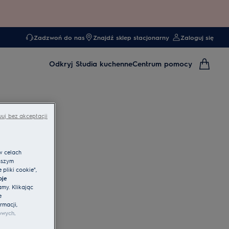
Zadzwoń do nas
Znajdź sklep stacjonarny
Zaloguj się
Odkryj
Studia kuchenne
Centrum pomocy
uj bez akceptacji
w celach
aszym
pliki cookie",
oje
amy. Klikając
e
rmacji,
owych
.