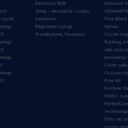
Electrolux B2B
Domowe hi
ach
Sklep - akcesoria i części
Ultimate70
o życia
zamienne
Pure Black
ategii
Regulamin Usługi
Genesi
23
Przedłużonej Gwarancj
Czyste mo
ategii
Ranking z
22
Jaki oczys
ategii
powietrza
1
Ciche odk
ategii
Oczyszcza
20
Pure A9
Kuchnie S
Pralki i sus
PerfectCar
Technolog
Filtry do 
czyszczeni