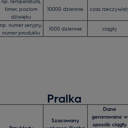
np. temperatura,
timer, poziom
10000 dziennie
czas rzeczywist
dźwięku
np. numer seryjny,
1000 dziennie
ciągły
numer produktu
Pralka
Dane
generowane w
Szacowany
sposób ciągły
Przykłady
wolumen (liczba