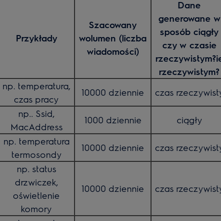
Dane
generowane w
Szacowany
sposób ciągły
Przykłady
wolumen (liczba
czy w czasie
wiadomości)
rzeczywistym?i
rzeczywistym?
np. temperatura,
10000 dziennie
czas rzeczywist
czas pracy
np.. Ssid,
1000 dziennie
ciągły
MacAddress
np. temperatura
10000 dziennie
czas rzeczywist
termosondy
np. status
drzwiczek,
10000 dziennie
czas rzeczywist
oświetlenie
komory