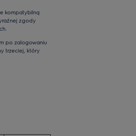
uje kompatybilną
wyraźnej zgody
ch.
im po zalogowaniu
 trzeciej, który