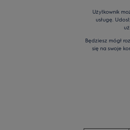
Użytkownik może
usługę. Udost
uż
Będziesz mógł ro
się na swoje ko