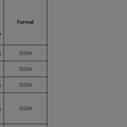
Format
e
y
JSON
JSON
y
JSON
y
JSON