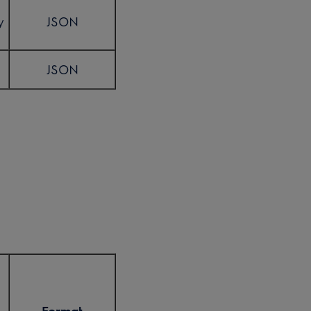
y
JSON
JSON
Format