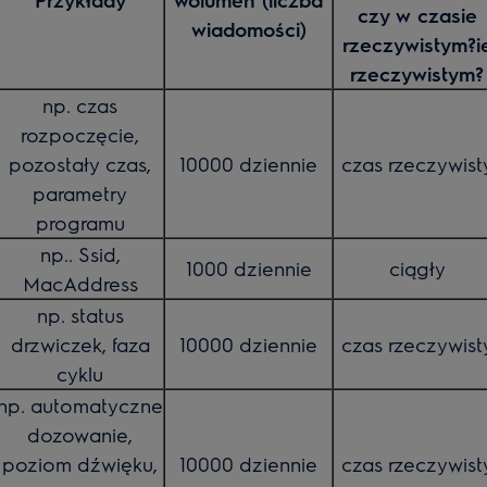
czy w czasie
wiadomości)
rzeczywistym?i
rzeczywistym?
np. czas
rozpoczęcie,
pozostały czas,
10000 dziennie
czas rzeczywist
parametry
programu
np.. Ssid,
1000 dziennie
ciągły
MacAddress
np. status
drzwiczek, faza
10000 dziennie
czas rzeczywist
cyklu
np. automatyczne
dozowanie,
poziom dźwięku,
10000 dziennie
czas rzeczywist