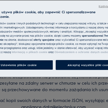
Kontynu
a używa plików cookie, aby zapewnić Ci spersonalizowane
m któregokolwiek z naszych połączonych produktów
zenie.
ka informacji na temat danych produktu w jasny i zroz
ków cookie i innych podobnych technologii w celu ulepszania naszej witryny, a także 
h i marketingowych. Udostępniamy również informacje o korzystaniu z naszej strony n
obszarów mediów społecznościowych, reklamy i analityki. Klikając „Akceptuj wszystkie 
odę na używanie przez nas plików cookie, dzięki czemu możemy
spersonalizować Tw
nie
na stronie, dostosować
oferty specjalne
oraz wyświetlać Ci spersonalizowane rekl
bez akceptacji", blokujesz opcjonalne rodzaje plików cookie, co może wpłynąć na Twoj
e przeglądania oraz usługi, które jesteśmy w stanie oferować. Aby uzyskać więcej info
ę z naszą
Informacją o plikach cookie
oraz
Oświadczeniem o ochronie danych osob
Ustawienia plików cookie
Akceptuj wszystkie pliki coo
one bezpośrednio na podstawie użytkowania produkt
rzesyłane na zdalny serwer w chmurze w celu ich prz
 są przechowywane do momentu zażądania ich usuni
ć kopii swoich danych w formacie JSON, wysyłając e
appliance.data@electrolux.com.