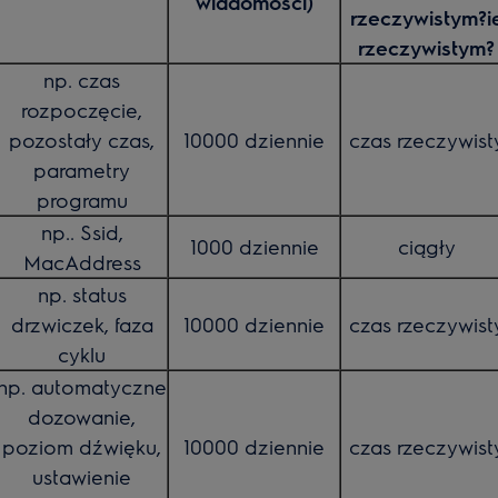
wiadomości)
rzeczywistym?i
rzeczywistym?
np. czas
rozpoczęcie,
pozostały czas,
10000 dziennie
czas rzeczywist
parametry
programu
np.. Ssid,
1000 dziennie
ciągły
MacAddress
np. status
drzwiczek, faza
10000 dziennie
czas rzeczywist
cyklu
np. automatyczne
dozowanie,
poziom dźwięku,
10000 dziennie
czas rzeczywist
ustawienie