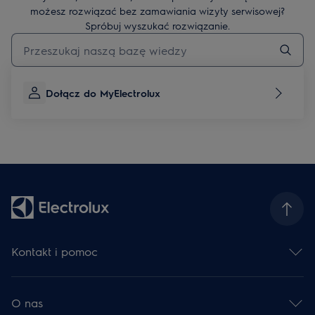
możesz rozwiązać bez zamawiania wizyty serwisowej?
Spróbuj wyszukać rozwiązanie.
Wpisz, aby wyszukać artykuł dotyczący pomocy
Dołącz do MyElectrolux
Kontakt i pomoc
Skontaktuj się z nami
Zarejestruj produkt
O nas
Serwis Electrolux