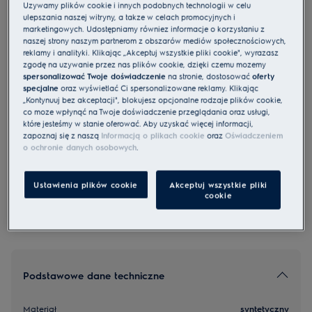
Używamy plików cookie i innych podobnych technologii w celu
ulepszania naszej witryny, a także w celach promocyjnych i
marketingowych. Udostępniamy również informacje o korzystaniu z
EFDBRZ6
naszej strony naszym partnerom z obszarów mediów społecznościowych,
Filtr do oczyszczacza powietrza -
reklamy i analityki. Klikając „Akceptuj wszystkie pliki cookie", wyrażasz
zgodę na używanie przez nas plików cookie, dzięki czemu możemy
uniwersalny
spersonalizować Twoje doświadczenie
na stronie, dostosować
oferty
specjalne
oraz wyświetlać Ci spersonalizowane reklamy. Klikając
2.3 (3)
„Kontynuuj bez akceptacji", blokujesz opcjonalne rodzaje plików cookie,
Cechy
co może wpłynąć na Twoje doświadczenie przeglądania oraz usługi,
które jesteśmy w stanie oferować. Aby uzyskać więcej informacji,
Optymalna filtracja powietrza w Twoim domu
zapoznaj się z naszą
Informacją o plikach cookie
oraz
Oświadczeniem
o ochronie danych osobowych
.
Obejrzyj sprzęt na żywo bez wychodzenia z
Ustawienia plików cookie
Akceptuj wszystkie pliki
domu
cookie
Podstawowe dane techniczne
Materiał
syntetyczny