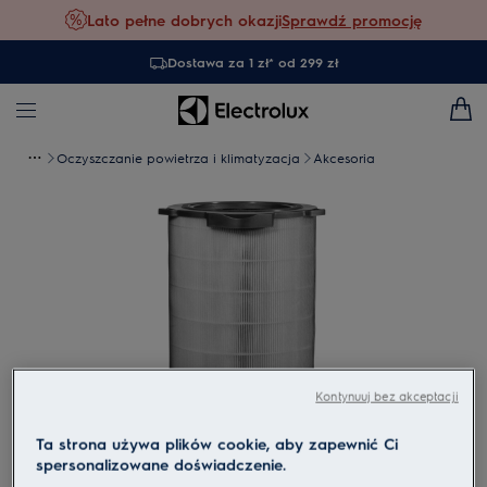
Lato pełne dobrych okazji
Sprawdź promocję
Dostawa za 1 zł* od 299 zł
Oczyszczanie powietrza i klimatyzacja
Akcesoria
Kontynuuj bez akceptacji
Ta strona używa plików cookie, aby zapewnić Ci
spersonalizowane doświadczenie.
Dotknij, aby powiększyć