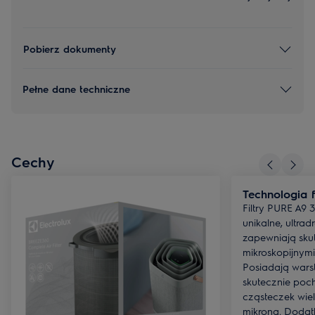
Pobierz dokumenty
Pełne dane techniczne
Cechy
Technologia fi
Filtry PURE A9
unikalne, ultradr
zapewniają sku
mikroskopijnym
Posiadają warst
skutecznie poc
cząsteczek wiel
mikrona. Dodatk