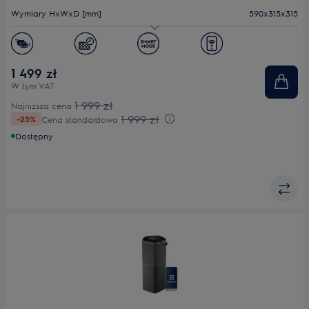
Wymiary HxWxD [mm]
590x315x315
Efektywność filtracji (CADR m³/h)
522
Filtr
HEPA
1 499 zł
W tym VAT
Poziom hałasu (min.-maks.) dB(A)
17.3 - 17.3
1 999 zł
Najniższa cena
1 999 zł
-25%
Cena standardowa
Dostępny