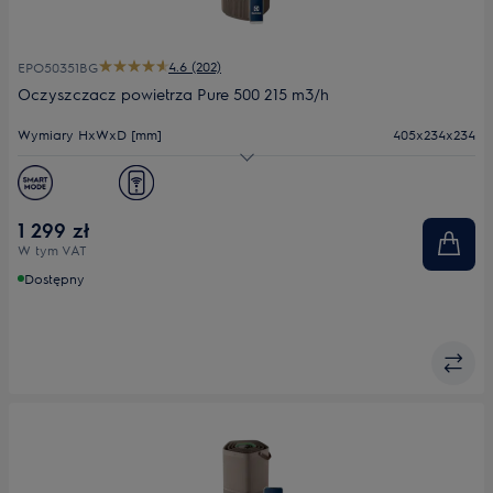
4.6 (202)
EPO50351BG
Oczyszczacz powietrza Pure 500 215 m3/h
Wymiary HxWxD [mm]
405x234x234
Efektywność filtracji (CADR m³/h)
215
Poziom hałasu (min.-maks.) dB(A)
20 - 20
1 299 zł
W tym VAT
Dostępny