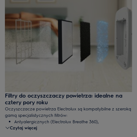
Filtry do oczyszczaczy powietrza: idealne na
cztery pory roku
Oczyszczacze powietrza Electrolux są kompatybilne z szeroką
gamą specjalistycznych filtrów:
Antyalergicznych (Electrolux Breathe 360),
Czytaj więcej
zoptymalizowanych pod kątem wychwytywania z
powietrza pyłków, idealne dla alergików lub w okresie