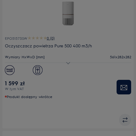
0 (0)
EPO51573SW
Oczyszczacz powietrza Pure 500 400 m3/h
Wymiary HxWxD [mm]
561x282x282
Efektywność filtracji (CADR m³/h)
400
Poziom hałasu (min.-maks.) dB(A)
0-0
1 599 zł
W tym VAT
Produkt dostępny wkrótce