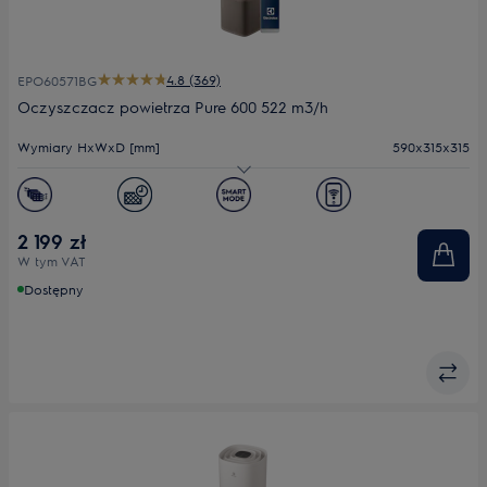
4.8 (369)
EPO60571BG
Oczyszczacz powietrza Pure 600 522 m3/h
Wymiary HxWxD [mm]
590x315x315
Efektywność filtracji (CADR m³/h)
522
Filtr
HEPA
2 199 zł
W tym VAT
Poziom hałasu (min.-maks.) dB(A)
17.3 - 17.3
Dostępny