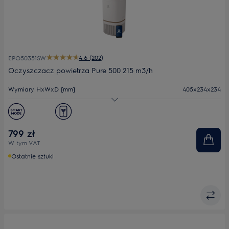
4.6 (202)
EPO50351SW
Oczyszczacz powietrza Pure 500 215 m3/h
Wymiary HxWxD [mm]
405x234x234
Efektywność filtracji (CADR m³/h)
215
Poziom hałasu (min.-maks.) dB(A)
20 - 20
799 zł
W tym VAT
Ostatnie sztuki