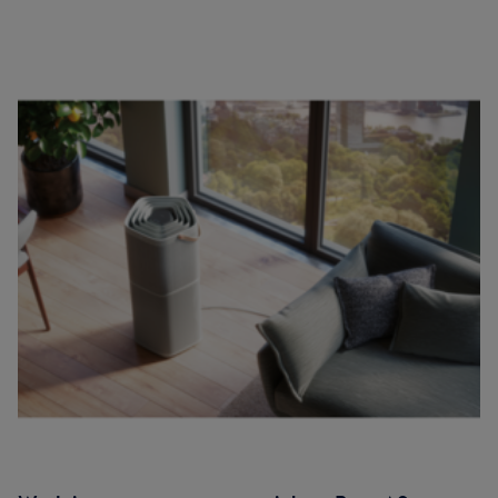
pomieszczeniu.
Pięciostopniowa filtracja z filtrem HEPA skutecznie neutralizuje
99,99% wychwyconych bakterii i filtruje 98% wirusów
unoszących się w powietrzu, zapewniając wysoką jakość
powietrza w Twoim domu bez dodatkowego wysiłku.