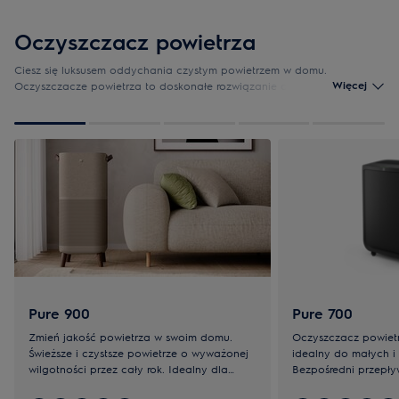
Oczyszczacz powietrza
Ciesz się luksusem oddychania czystym powietrzem w domu.
Więcej
Oczyszczacze powietrza to doskonałe rozwiązanie do dziennego
pokoju, chronią przed wirusami, bakteriami, chemicznymi oparami i
zapachami
1
z
5
Pure 900
Pure 700
Zmień jakość powietrza w swoim domu.
Oczyszczacz powietr
Świeższe i czystsze powietrze o wyważonej
idealny do małych i
wilgotności przez cały rok. Idealny dla
Bezpośredni przepł
większych przestrzeni.
czystego powietrza.