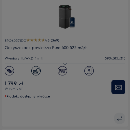
4.8 (369)
EPO60571DG
Oczyszczacz powietrza Pure 600 522 m3/h
Wymiary HxWxD [mm]
590x315x315
Efektywność filtracji (CADR m³/h)
522
Filtr
HEPA
1 799 zł
W tym VAT
Poziom hałasu (min.-maks.) dB(A)
17.3 - 17.3
Produkt dostępny wkrótce