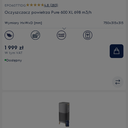
4.8 (283)
EPO60771DG
Oczyszczacz powietrza Pure 600 XL 698 m3/h
Wymiary HxWxD [mm]
750x315x315
Efektywność filtracji (CADR m³/h)
698
Filtr
HEPA
1 999 zł
W tym VAT
Poziom hałasu (min.-maks.) dB(A)
16.4 - 16.4
Dostępny