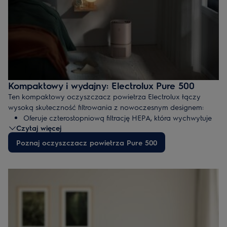
Kompaktowy i wydajny: Electrolux Pure 500
Ten kompaktowy oczyszczacz powietrza Electrolux łączy
wysoką skuteczność filtrowania z nowoczesnym designem:
Oferuje czterostopniową filtrację HEPA, która wychwytuje
Czytaj więcej
drobiny kurzu, alergeny czy pyły zawieszone o wielkości
do 0,3 μ
Poznaj oczyszczacz powietrza Pure 500
Mimo kompaktowych rozmiarów pozwala na
odfiltrowanie powietrza w pomieszczeniach o powierzchni
10 m2 w 10 minut!
Bardzo niską głośność pracy, która wynosi nawet 20 dB!