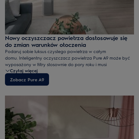
Nowy oczyszczacz powietrza dostosowuje się
do zmian warunków otoczenia
Podaruj sobie luksus czystego powietrza w całym
domu. Inteligentny oczyszczacz powietrza Pure A9 może być
wyposażony w filtry stosownie do pory roku i musi
Czytaj więcej
neutralizować pyłki, cząsteczki, drobny kurz i sierść zwierząt.
Wydajna i dostosowana do potrzeb 5-stopniowa filtracja
Zobacz Pure A9
System AirSurround dociera do każdego zakątka
pomieszczenia
Cicha praca do poziomu 17 dB
Jest połączony z aplikacją Wellbeing i zapewnia pełną
łączność oraz kontrolę