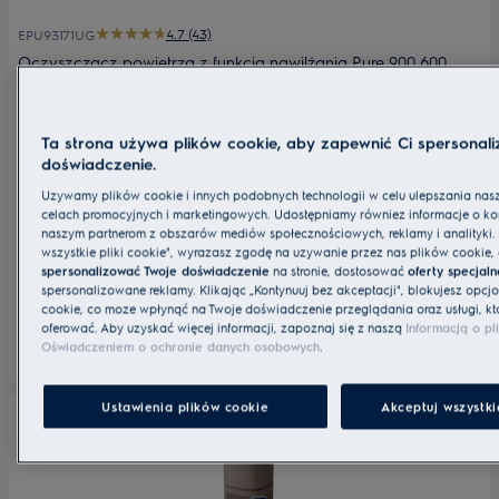
4.7 (43)
EPU93171UG
Oczyszczacz powietrza z funkcją nawilżania Pure 900 600
m3/h
Wymiary HxWxD [mm]
723x340x340
Ta strona używa plików cookie, aby zapewnić Ci spersonal
doświadczenie.
Efektywność filtracji (CADR m³/h)
600
Używamy plików cookie i innych podobnych technologii w celu ulepszania nasze
Filtr
HEPA
2 999 zł
celach promocyjnych i marketingowych. Udostępniamy również informacje o korz
naszym partnerom z obszarów mediów społecznościowych, reklamy i analityki. 
W tym VAT
wszystkie pliki cookie", wyrażasz zgodę na używanie przez nas plików cookie
Poziom hałasu (min.-maks.) dB(A)
21 - 21
Dostępny
spersonalizować Twoje doświadczenie
na stronie, dostosować
oferty specjaln
spersonalizowane reklamy. Klikając „Kontynuuj bez akceptacji", blokujesz opcj
cookie, co może wpłynąć na Twoje doświadczenie przeglądania oraz usługi, któ
oferować. Aby uzyskać więcej informacji, zapoznaj się z naszą
Informacją o pl
Oświadczeniem o ochronie danych osobowych
.
Ustawienia plików cookie
Akceptuj wszystki