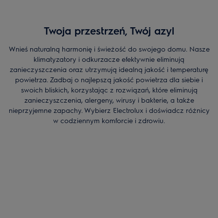
pylenia,
Antyzapachowy (Electrolux Fresh360), doskonale
wychwytujący nieprzyjemne zapachy,
Twoja przestrzeń, Twój azyl
Antysmogowy (Electrolux Clean360), stworzony z myślą o
filtrowaniu powietrza w domu w sezonie grzewczym,
Wnieś naturalną harmonię i świeżość do swojego domu. Nasze
wychwytujący szkodliwe pyły zawieszone,
klimatyzatory i odkurzacze efektywnie eliminują
Antybakteryjny i antywirusowy (Electrolux Care360),
zanieczyszczenia oraz utrzymują idealną jakość i temperaturę
zoptymalizowany pod kątem odfiltrowywania wirusów i
powietrza. Zadbaj o najlepszą jakość powietrza dla siebie i
bakterii,
swoich bliskich, korzystając z rozwiązań, które eliminują
Uniwersalny (Electrolux Breeze360), skutecznie
zanieczyszczenia, alergeny, wirusy i bakterie, a także
oczyszczający powietrze w domu.
nieprzyjemne zapachy. Wybierz Electrolux i doświadcz różnicy
Przed zakupem sprawdź kompatybilność konkretnego filtra ze
w codziennym komforcie i zdrowiu.
swoim oczyszczaczem powietrza Electrolux!