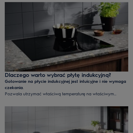
przygotowywanego dania.
Płyty indukcyjne
są bardzo responsywne, szybkie i
bezpieczne. Ciepło zostaje równomiernie rozprowadzone w
garnkach i na patelniach, a jak tylko skończysz gotować, płyta
natychmiast się schładza.
Płyty ceramiczne
posiadają klarowne wskaźniki ciepła, dzięki
czemu widać, czy powierzchni można bezpiecznie dotknąć.
Dlaczego warto wybrać płytę indukcyjną?
Gotowanie na płycie indukcyjnej jest intuicyjne i nie wymaga
czekania
.
Pozwala utrzymać właściwą temperaturę na właściwym
miejscu w krótkim odstępie czasu. Otaczający obszar
pozostaje chłodny, dzięki czemu jego dotykanie jest
bezpieczne, a czyszczenie proste.