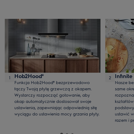
Hob2Hood®
Infinite
1
2
Funkcja Hob2Hood® bezprzewodowo
Nasze bez
łączy Twoją płytę grzewczą z okapem.
same okreś
Wystarczy rozpocząć gotowanie, aby
rozpozna
okap automatycznie dostosował swoje
kształtów
ustawienia, zapewniając odpowiednią siłę
podstawy
wyciągu do ustawienia mocy grzania płyty.
ustawić w
razem i p
jednocześ
* Przy po