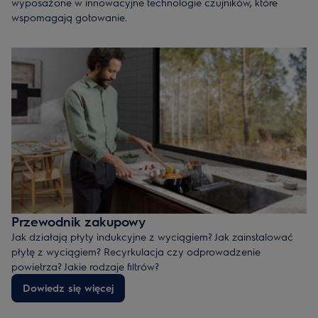
wyposażone w innowacyjne technologie czujników, które
wspomagają gotowanie.
Od wolnego gotowania przez smażenie po ułatwianie
gotowania metodą SousVide, te płyty zostały stworzone po to,
by pomóc Ci gotować pyszne dania bez względu na czas czy
posiadane umiejętności kulinarne.
Aby dowiedzieć się więcej o tych płytach, szukaj serii 700 lub
serii 900.
Przewodnik zakupowy
Jak działają płyty indukcyjne z wyciągiem? Jak zainstalować
płytę z wyciągiem? Recyrkulacja czy odprowadzenie
powietrza? Jakie rodzaje filtrów?
Dowiedz się wszystkiego, co jest potrzebne, aby znaleźć
Dowiedz się więcej
odpowiednią płytę indukcyjną z wyciągiem do swojej kuchni.