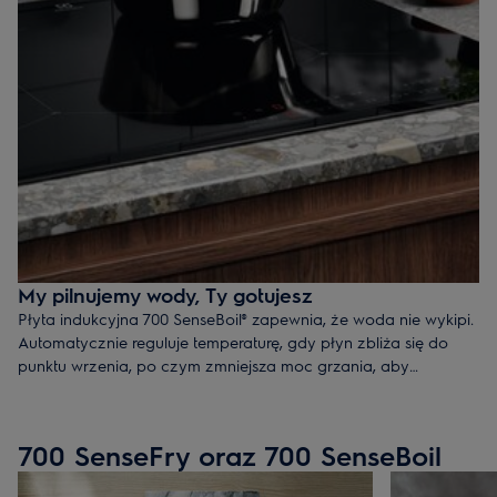
My pilnujemy wody, Ty gotujesz
Płyta indukcyjna 700 SenseBoil® zapewnia, że woda nie wykipi.
Automatycznie reguluje temperaturę, gdy płyn zbliża się do
punktu wrzenia, po czym zmniejsza moc grzania, aby
podtrzymać jego powolne gotowanie.
700 SenseFry oraz 700 SenseBoil