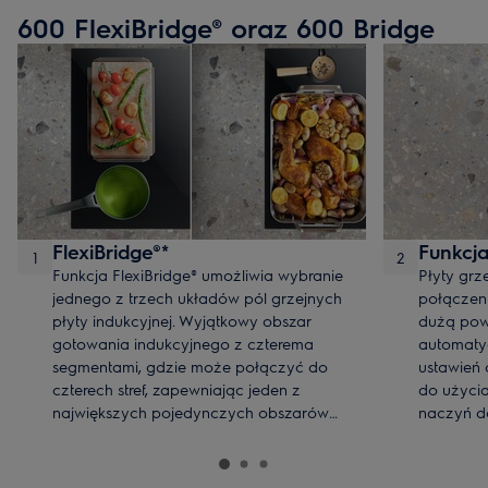
płycie plancha.
600 FlexiBridge® oraz 600 Bridge
FlexiBridge®*
Funkcja
1
2
Funkcja FlexiBridge® umożliwia wybranie
Płyty grz
jednego z trzech układów pól grzejnych
połączen
płyty indukcyjnej. Wyjątkowy obszar
dużą powi
gotowania indukcyjnego z czterema
automatyc
segmentami, gdzie może połączyć do
ustawień 
czterech stref, zapewniając jeden z
do użycia
największych pojedynczych obszarów
naczyń do
gotowania z jedynym w swoim rodzaju,
jednorodnym rozłożeniem ciepła.