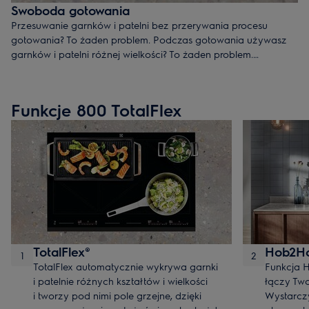
Swoboda gotowania
Przesuwanie garnków i patelni bez przerywania procesu
gotowania? To żaden problem. Podczas gotowania używasz
garnków i patelni różnej wielkości? To żaden problem.
Responsywna, szklana płyta grzejna 800 TotalFlex dostosowuje
się do Ciebie, pozwalając Ci gotować niemal gdziekolwiek na
swojej powierzchni.
Funkcje 800 TotalFlex
TotalFlex®
Hob2H
1
2
TotalFlex automatycznie wykrywa garnki
Funkcja
i patelnie różnych kształtów i wielkości
łączy Tw
i tworzy pod nimi pole grzejne, dzięki
Wystarcz