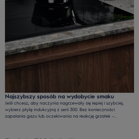
Najszybszy sposób na wydobycie smaku
Jeśli chcesz, aby naczynia nagrzewały się lepiej i szybciej,
wybierz płytę indukcyjną z serii 300. Bez konieczności
zapalania gazu lub oczekiwania na reakcję grzałek –
indukcyjne pola grzejne szybko nagrzewają naczynia do
wysokiej temperatury dzięki czemu zagotowanie wody
wymaga mniej czasu niż dotąd.