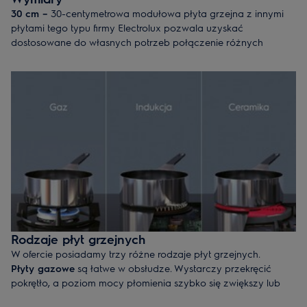
30 cm –
30-centymetrowa modułowa płyta grzejna z innymi
płytami tego typu firmy Electrolux pozwala uzyskać
dostosowane do własnych potrzeb połączenie różnych
technologii gotowania: gazowej, indukcyjnej i promiennikowej.
W zależności od przestrzeni, jaką dysponujesz w kuchni w
trakcie gotowania, wybierz jeden ze standardowych
rozmiarów płyt grzejnych, jakie posiadamy w ofercie:
60, 70,
80
lub
90 cm
.
Rodzaje płyt grzejnych
W ofercie posiadamy trzy różne rodzaje płyt grzejnych.
Płyty gazowe
są łatwe w obsłudze. Wystarczy przekręcić
pokrętło, a poziom mocy płomienia szybko się zwiększy lub
zmniejszy, dzięki czemu łatwo i szybko ustawisz temperaturę