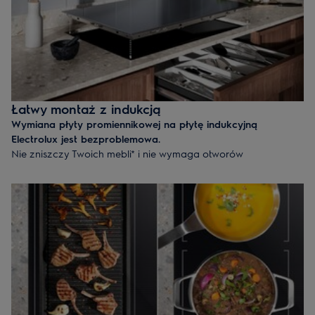
Łatwy montaż z indukcją
Wymiana płyty promiennikowej na płytę indukcyjną
Electrolux jest bezproblemowa.
Nie zniszczy Twoich mebli* i nie wymaga otworów
wentylacyjnych. Ponieważ powietrze krąży pod płytą, można
nawet mieć szufladę lub wbudowany bezpośrednio pod płytą
grzejną piekarnik.
* Płyta promiennikowa i płyta indukcyjna muszą być tych
samych rozmiarów.