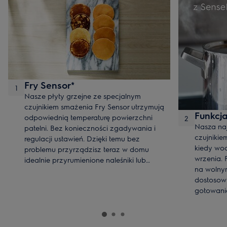
Fry Sensor*​
1
Nasze płyty grzejne ze specjalnym
czujnikiem smażenia Fry Sensor utrzymują
Funkcja 
odpowiednią temperaturę powierzchni
2
Nasza naj
patelni. Bez konieczności zgadywania i
czujnikie
regulacji ustawień. Dzięki temu bez
kiedy wo
problemu przyrządzisz teraz w domu
wrzenia.
idealnie przyrumienione naleśniki lub
na wolny
soczyste steki.
dostosow
gotowani