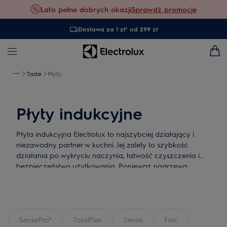
Lato pełne dobrych okazji
Sprawdź promocję
Dostawa za 1 zł* od 299 zł
Taste
Płyty
Płyty indukcyjne
Płyta indukcyjna Electrolux to najszybciej działający i
niezawodny partner w kuchni. Jej zalety to szybkość
działania po wykryciu naczynia, łatwość czyszczenia i
bezpieczeństwo użytkowania. Ponieważ nagrzewa
naczynia szybciej niż inne płyty grzejne, pozwala również
szybciej rozpocząć gotowanie.
SensePro®
TotalFlex
Sense
Flex