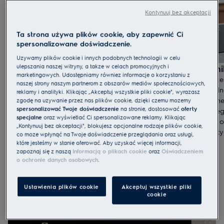
Kontynuuj bez akceptacji
Ta strona używa plików cookie, aby zapewnić Ci
spersonalizowane doświadczenie.
Używamy plików cookie i innych podobnych technologii w celu
ulepszania naszej witryny, a także w celach promocyjnych i
Hob2Hood®
Minutni
1
2
marketingowych. Udostępniamy również informacje o korzystaniu z
Funkcja Hob2Hood® bezprzewodowo
Jednocze
naszej strony naszym partnerom z obszarów mediów społecznościowych,
łączy Twoją płytę grzewczą z okapem.
być trud
reklamy i analityki. Klikając „Akceptuj wszystkie pliki cookie", wyrażasz
Wystarczy rozpocząć gotowanie, aby
oddzielne
zgodę na używanie przez nas plików cookie, dzięki czemu możemy
spersonalizować Twoje doświadczenie
na stronie, dostosować
oferty
okap automatycznie dostosował swoje
poszczeg
specjalne
oraz wyświetlać Ci spersonalizowane reklamy. Klikając
ustawienia, zapewniając odpowiednią siłę
upływie 
„Kontynuuj bez akceptacji", blokujesz opcjonalne rodzaje plików cookie,
wyciągu do ustawienia mocy grzania płyty.
automatyc
co może wpłynąć na Twoje doświadczenie przeglądania oraz usługi,
które jesteśmy w stanie oferować. Aby uzyskać więcej informacji,
zapoznaj się z naszą
Informacją o plikach cookie
oraz
Oświadczeniem
o ochronie danych osobowych
.
Ustawienia plików cookie
Akceptuj wszystkie pliki
cookie