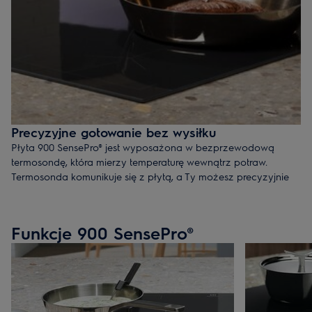
Precyzyjne gotowanie bez wysiłku
Płyta 900 SensePro® jest wyposażona w bezprzewodową
termosondę, która mierzy temperaturę wewnątrz potraw.
Termosonda komunikuje się z płytą, a Ty możesz precyzyjnie
gotować, smażyć, gotować na wolnym ogniu, czy nawet
gotować metodą SousVide.
Funkcje 900 SensePro®