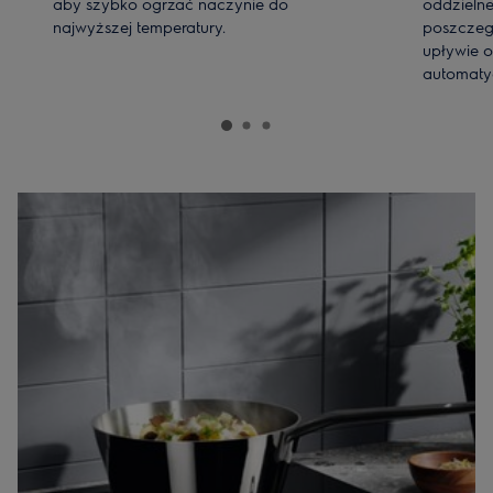
aby szybko ogrzać naczynie do
oddzielne
najwyższej temperatury.
poszczeg
upływie 
automatyc