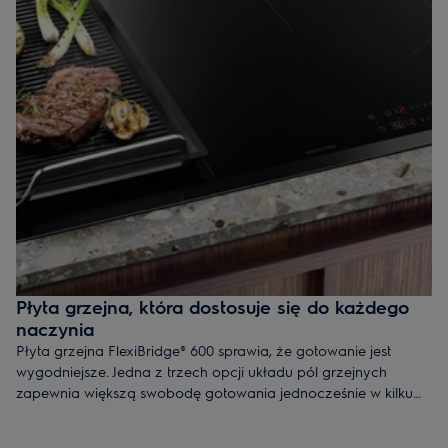
Płyta grzejna, która dostosuje się do każdego
naczynia
Płyta grzejna FlexiBridge® 600 sprawia, że gotowanie jest
wygodniejsze. Jedna z trzech opcji układu pól grzejnych
zapewnia większą swobodę gotowania jednocześnie w kilku
naczyniach. Możesz wybrać dwa pola średniej wielkości, jedno
małe i jedno duże lub jedno bardzo duże do grillowania na