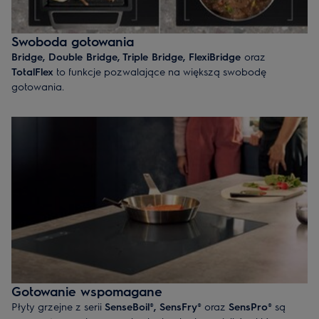
Swoboda gotowania
Bridge, Double Bridge, Triple Bridge, FlexiBridge
oraz
TotalFlex
to funkcje pozwalające na większą swobodę
gotowania.
Funkcje te łączą strefy na różny sposób, by stworzyć większe
lub mniejsze obszary gotowania dla garnków i patelni różnych
rozmiarów. A z TotalFlex umieścisz garnki i patelnie w
dowolnym miejscu na szklanej powierzchni, co zapewni Ci
maksymalną elastyczność.
Gotowanie wspomagane
Płyty grzejne z serii
SenseBoil
®
, SensFry
® oraz
SensPro
® są