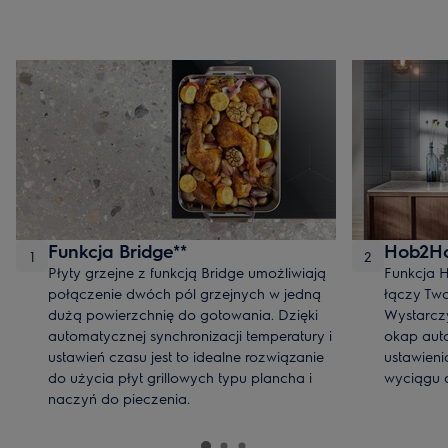
Funkcja Bridge**
Hob2H
1
2
Płyty grzejne z funkcją Bridge umożliwiają
Funkcja
połączenie dwóch pól grzejnych w jedną
łączy Tw
dużą powierzchnię do gotowania. Dzięki
Wystarcz
automatycznej synchronizacji temperatury i
okap aut
ustawień czasu jest to idealne rozwiązanie
ustawieni
do użycia płyt grillowych typu plancha i
wyciągu d
naczyń do pieczenia.