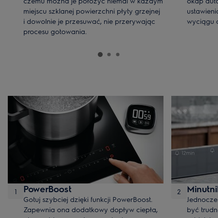
czemu można je położyć niemal w każdym
okap aut
miejscu szklanej powierzchni płyty grzejnej
ustawieni
i dowolnie je przesuwać, nie przerywając
wyciągu d
procesu gotowania.
PowerBoost
Minutni
1
2
Gotuj szybciej dzięki funkcji PowerBoost.
Jednocze
Zapewnia ona dodatkowy dopływ ciepła,
być trud