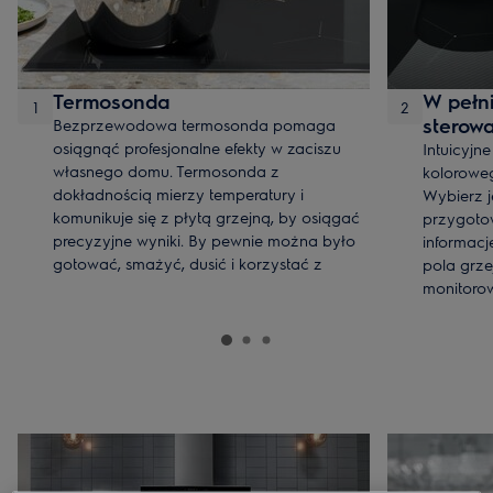
Termosonda
W pełni
1
2
sterow
Bezprzewodowa termosonda pomaga
osiągnąć profesjonalne efekty w zaciszu
Intuicyjn
własnego domu. Termosonda z
kolorowe
dokładnością mierzy temperatury i
Wybierz j
komunikuje się z płytą grzejną, by osiągać
przygotow
precyzyjne wyniki. By pewnie można było
informac
gotować, smażyć, dusić i korzystać z
pola grze
techniki SousVide.
monitoro
wysiłku.