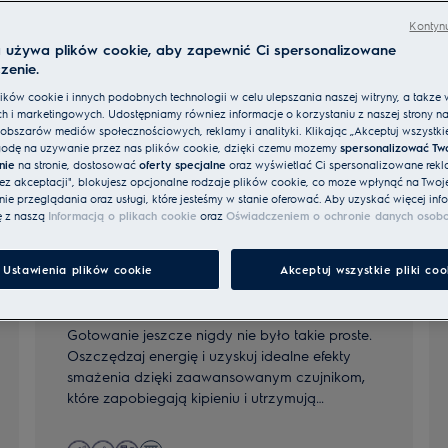
Kontynu
a używa plików cookie, aby zapewnić Ci spersonalizowane
zenie.
ków cookie i innych podobnych technologii w celu ulepszania naszej witryny, a także 
h i marketingowych. Udostępniamy również informacje o korzystaniu z naszej strony n
obszarów mediów społecznościowych, reklamy i analityki. Klikając „Akceptuj wszystkie 
odę na używanie przez nas plików cookie, dzięki czemu możemy
spersonalizować Tw
nie
na stronie, dostosować
oferty specjalne
oraz wyświetlać Ci spersonalizowane rekl
bez akceptacji", blokujesz opcjonalne rodzaje plików cookie, co może wpłynąć na Twoj
e przeglądania oraz usługi, które jesteśmy w stanie oferować. Aby uzyskać więcej info
ę z naszą
Informacją o plikach cookie
oraz
Oświadczeniem o ochronie danych osob
Ustawienia plików cookie
Akceptuj wszystkie pliki coo
800 SenseBoil® & Fry
Gotowanie jeszcze nigdy nie było takie proste.
Oszczędzaj energię i uzyskuj idealne efekty
smażenia dzięki zaawansowanym czujnikom,
które zapobiegają kipieniu i utrzymują
optymalną moc grzania.