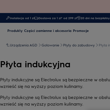
Instalacja od 1 zł
Dostawa za 1 zł* od 299 zł
20 dni na bezpłatny
Produkty
Części zamienne i akcesoria
Promocje
Urządzenia AGD
Gotowanie
Płyty do zabudowy
Płyta 
Płyta indukcyjna
Płyty indukcyjne są Electrolux są bezpieczne w obsłu
wznieść się na wyższy poziom kulinarny.
Płyty indukcyjne są Electrolux są bezpieczne w obsłu
wznieść się na wyższy poziom kulinarny.