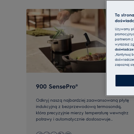
0
z
5
Ta stron
doświadc
Używamy pli
promocyjnyc
partnerom z 
wyrażasz zg
doświadcze
„Kontynuuj 
doświadczeni
zapoznaj si
900 SensePro®
Odkryj naszą najbardziej zaawansowaną płytę
indukcyjną z bezprzewodową termosondą,
która precyzyjnie mierzy temperaturę wewnątrz
potrawy i automatycznie dostosowuje
ustawienia płyty. Idealna do gotowania,
smażenia i metody sous-vide.