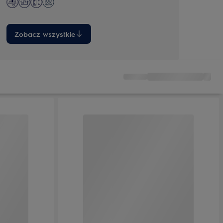
pateln
Zobacz wszystkie
Zob