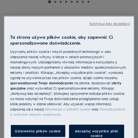
KOD8C39Z
Piekarnik parowy 500
Kontynuuj bez akceptacji
SurroundCook SteamBake kataliza
Ta strona używa plików cookie, aby zapewnić Ci
4.9 (312)
spersonalizowane doświadczenie.
Używamy plików cookie i innych podobnych technologii w celu
Karta informacyjna UE
ulepszania naszej witryny, a także w celach promocyjnych i
Cechy
marketingowych. Udostępniamy również informacje o korzystaniu z
Piecz lepiej dzięki piekarnikowi 500 SurroundCook® ze SteamBake.
naszej strony naszym partnerom z obszarów mediów społecznościowych,
Pyszne wypieki z dodatkiem pary
reklamy i analityki. Klikając „Akceptuj wszystkie pliki cookie", wyrażasz
Termosonda
zgodę na używanie przez nas plików cookie, dzięki czemu możemy
spersonalizować Twoje doświadczenie
na stronie, dostosować
oferty
specjalne
oraz wyświetlać Ci spersonalizowane reklamy. Klikając
„Kontynuuj bez akceptacji", blokujesz opcjonalne rodzaje plików cookie,
co może wpłynąć na Twoje doświadczenie przeglądania oraz usługi,
które jesteśmy w stanie oferować. Aby uzyskać więcej informacji,
Instrukcje bezpieczeństwa i ostrzeżenia dotyczące
bezpieczeństwa zgodnie z rozporządzeniem UE 2023/988 są
zapoznaj się z naszą
Informacją o plikach cookie
oraz
Oświadczeniem
wymienione w rozdziale I i II instrukcji obsługi. W celu
o ochronie danych osobowych
.
bezpiecznego korzystania z produktu należy zapoznać się z
pełną instrukcją obsługi.
Ustawienia plików cookie
Akceptuj wszystkie pliki
Idealny do pizzy
cookie