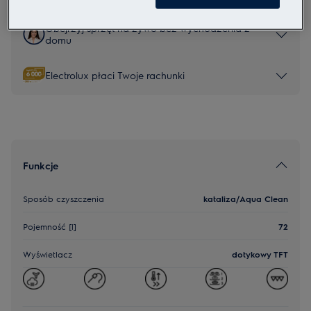
Obejrzyj sprzęt na żywo bez wychodzenia z
domu
Electrolux płaci Twoje rachunki
Funkcje
Sposób czyszczenia
kataliza/Aqua Clean
Pojemność [l]
72
Wyświetlacz
dotykowy TFT