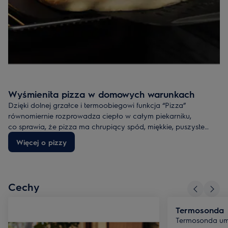
Wyśmienita pizza w domowych warunkach
Dzięki dolnej grzałce i
termoobiegowi
funkcja “Pizza”
równomiernie rozprowadza ciepło w całym piekarniku,
co
sprawia, że pizza ma chrupiący spód, miękkie, puszyste
brzegi i ser, który rozpływa się w ustach.
Więcej o pizzy
Cechy
Termosonda
Termosonda umo