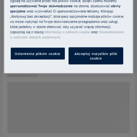
zgodę na używanie przez nas plików cookie, dzięki czemu możemy
spersonalizować Twoje doświadczenie
na stronie, dostosować
oferty
specjalne
oraz wyświetlać Ci spersonalizowane reklamy. Klikając
„Kontynuuj bez akceptacji", blokujesz opcjonalne rodzaje plików cookie,
co może wpłynąć na Twoje doświadczenie przeglądania oraz usługi,
które jesteśmy w stanie oferować. Aby uzyskać więcej informacji,
zapoznaj się z naszą
Informacją o plikach cookie
oraz
Oświadczeniem
o ochronie danych osobowych
.
Ustawienia plików cookie
Akceptuj wszystkie pliki
cookie