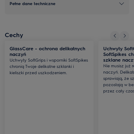
Pełne dane techniczne
Cechy
GlassCare - ochrona delikatnych
Uchwyty SoftG
naczyń
SoftSpikes ch
szklane nacz
Uchwyty SoftGrips i wsporniki SoftSpikes
Nie musisz już 
chronią Twoje delikatne szklanki i
naczyń. Delikat
kieliszki przed uszkodzeniem.
sprawiają, że szk
pozostają w b
przez cały czas