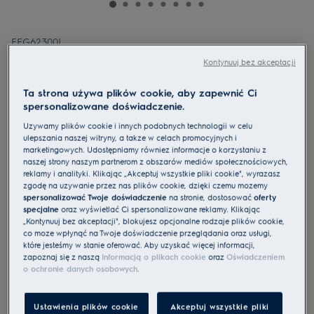
EEG62300L
Zmywarka do zabudowy 45 cm
Kontynuuj bez akceptacji
EEG62300L 700 QuickSelect
Ta strona używa plików cookie, aby zapewnić Ci
spersonalizowane doświadczenie.
Używamy plików cookie i innych podobnych technologii w celu
ulepszania naszej witryny, a także w celach promocyjnych i
marketingowych. Udostępniamy również informacje o korzystaniu z
4.9 (261)
naszej strony naszym partnerom z obszarów mediów społecznościowych,
reklamy i analityki. Klikając „Akceptuj wszystkie pliki cookie", wyrażasz
Karta informacyjna UE
zgodę na używanie przez nas plików cookie, dzięki czemu możemy
Cechy
spersonalizować Twoje doświadczenie
na stronie, dostosować
oferty
GlassCare - ochrona delikatnych naczyń
specjalne
oraz wyświetlać Ci spersonalizowane reklamy. Klikając
Uchwyty SoftGrips i wsporniki SoftSpikes - Twoje szklane naczynia
„Kontynuuj bez akceptacji", blokujesz opcjonalne rodzaje plików cookie,
zawsze dobrze zabezpieczone
co może wpłynąć na Twoje doświadczenie przeglądania oraz usługi,
QuickSelect z funkcją Ecometer: pomaga oszczędzać wodę i energię
które jesteśmy w stanie oferować. Aby uzyskać więcej informacji,
zapoznaj się z naszą
Informacją o plikach cookie
oraz
Oświadczeniem
o ochronie danych osobowych
.
Ustawienia plików cookie
Akceptuj wszystkie pliki