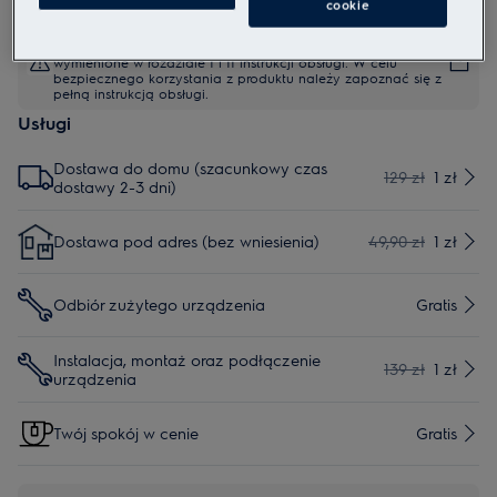
cookie
Instrukcje bezpieczeństwa i ostrzeżenia dotyczące
bezpieczeństwa zgodnie z rozporządzeniem UE 2023/988 są
wymienione w rozdziale I i II instrukcji obsługi. W celu
bezpiecznego korzystania z produktu należy zapoznać się z
pełną instrukcją obsługi.
Usługi
Dostawa do domu (szacunkowy czas
129 zł
1 zł
dostawy 2-3 dni)
Dostawa pod adres (bez wniesienia)
49,90 zł
1 zł
Odbiór zużytego urządzenia
Gratis
Instalacja, montaż oraz podłączenie
139 zł
1 zł
urządzenia
Twój spokój w cenie
Gratis