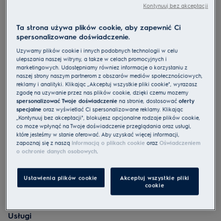
Kontynuuj bez akceptacji
Ta strona używa plików cookie, aby zapewnić Ci
E4GK1-4GB
spersonalizowane doświadczenie.
Czajnik Create 4 szklany 1,7 l
Używamy plików cookie i innych podobnych technologii w celu
ulepszania naszej witryny, a także w celach promocyjnych i
4.2 (18)
marketingowych. Udostępniamy również informacje o korzystaniu z
naszej strony naszym partnerom z obszarów mediów społecznościowych,
Cechy
reklamy i analityki. Klikając „Akceptuj wszystkie pliki cookie", wyrażasz
Przezroczysta budowa zapewnia doskonałą widoczność
zgodę na używanie przez nas plików cookie, dzięki czemu możemy
1,7‑litrowy szklany dzbanek zapewnia pełną widoczność wnętrza
spersonalizować Twoje doświadczenie
na stronie, dostosować
oferty
Bezpieczne korzystanie dzięki funkcjom anti-boil dry i auto-off
specjalne
oraz wyświetlać Ci spersonalizowane reklamy. Klikając
„Kontynuuj bez akceptacji", blokujesz opcjonalne rodzaje plików cookie,
co może wpłynąć na Twoje doświadczenie przeglądania oraz usługi,
które jesteśmy w stanie oferować. Aby uzyskać więcej informacji,
zapoznaj się z naszą
Informacją o plikach cookie
oraz
Oświadczeniem
o ochronie danych osobowych
.
Ustawienia plików cookie
Akceptuj wszystkie pliki
Instrukcje bezpieczeństwa i ostrzeżenia dotyczące
cookie
bezpieczeństwa zgodnie z rozporządzeniem UE 2023/988 są
wymienione w instrukcji obsługi. Aby zapewnić bezpieczne
użytkowanie produktu, przeczytaj pełną instrukcję obsługi.
Usługi