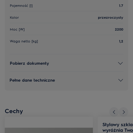
Pojemność [l]
1.7
Kolor
przezroczysty
Moc [W]
2200
Waga netto [kg]
1,2
Pobierz dokumenty
Pełne dane techniczne
Cechy
Stylowy szkla
wyróżnia Two