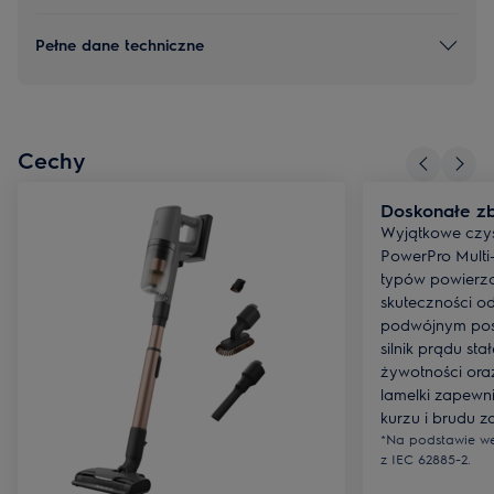
Pełne dane techniczne
Cechy
Doskonałe zb
Wyjątkowe czy
PowerPro Multi
typów powierzc
skuteczności o
podwójnym pos
silnik prądu sta
żywotności ora
lamelki zapewn
kurzu i brudu z
*Na podstawie we
z IEC 62885-2.