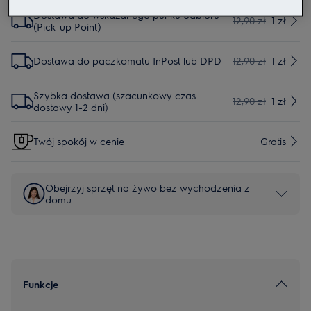
Dostawa do wskazanego punku odbioru
12,90 zł
1 zł
(Pick-up Point)
Dostawa do paczkomatu InPost lub DPD
12,90 zł
1 zł
Szybka dostawa (szacunkowy czas
12,90 zł
1 zł
dostawy 1-2 dni)
Twój spokój w cenie
Gratis
Obejrzyj sprzęt na żywo bez wychodzenia z
domu
Funkcje