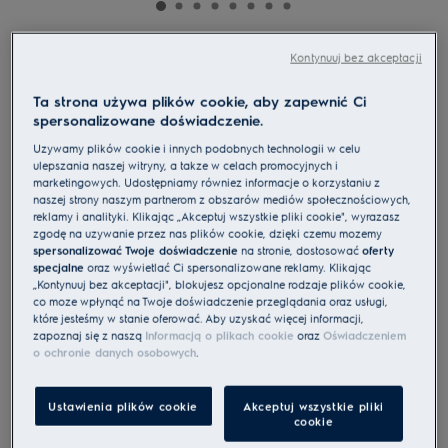
EP82UB25UG
Kontynuuj bez akceptacji
Odkurzacz bezprzewodowy 800 90
Ta strona używa plików cookie, aby zapewnić Ci
min
spersonalizowane doświadczenie.
4.7 (122)
Używamy plików cookie i innych podobnych technologii w celu
Cechy
ulepszania naszej witryny, a także w celach promocyjnych i
Odkurzacz bezprzewodowy 800 – wydajne czyszczenie wszystkich
marketingowych. Udostępniamy również informacje o korzystaniu z
powierzchni.
naszej strony naszym partnerom z obszarów mediów społecznościowych,
Innowacyjna ssawka – doskonałe zbieranie kurzu.
reklamy i analityki. Klikając „Akceptuj wszystkie pliki cookie", wyrażasz
Płynne nieprzerwane czyszczenie dużych powierzchni.
zgodę na używanie przez nas plików cookie, dzięki czemu możemy
spersonalizować Twoje doświadczenie
na stronie, dostosować
oferty
specjalne
oraz wyświetlać Ci spersonalizowane reklamy. Klikając
„Kontynuuj bez akceptacji", blokujesz opcjonalne rodzaje plików cookie,
co może wpłynąć na Twoje doświadczenie przeglądania oraz usługi,
które jesteśmy w stanie oferować. Aby uzyskać więcej informacji,
zapoznaj się z naszą
Informacją o plikach cookie
oraz
Oświadczeniem
o ochronie danych osobowych
.
Instrukcje bezpieczeństwa i ostrzeżenia dotyczące
bezpieczeństwa zgodnie z rozporządzeniem UE 2023/988 są
wymienione w instrukcji obsługi. Aby zapewnić bezpieczne
użytkowanie produktu, przeczytaj pełną instrukcję obsługi.
Ustawienia plików cookie
Akceptuj wszystkie pliki
cookie
Usługi