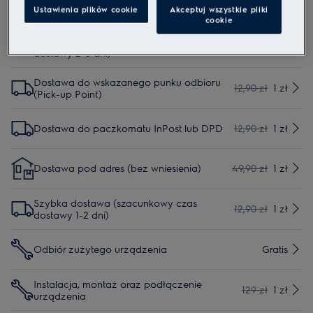
Ustawienia plików cookie
Akceptuj wszystkie pliki
Usługi
cookie
Dostawa do domu (szacunkowy czas
129 zł
1 zł
dostawy 2-3 dni)
Dostawa do wskazanego punku odbioru
12,90 zł
1 zł
(Pick-up Point)
Dostawa do paczkomatu InPost lub DPD
12,90 zł
1 zł
Dostawa pod adres (bez wniesienia)
49,90 zł
1 zł
Szybka dostawa (szacunkowy czas
12,90 zł
1 zł
dostawy 1-2 dni)
Odbiór zużytego urządzenia
Gratis
Instalacja, montaż oraz podłączenie
129 zł
1 zł
urządzenia