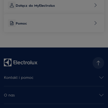
Dołącz do MyElectrolux
Pomoc
Kontakt i pomoc
Skontaktuj się z nami
Zarejestruj produkt
O nas
Serwis Electrolux
Centrum pomocy
Grupa Electrolux
Dla deweloperów