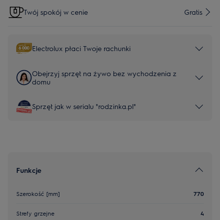
Twój spokój w cenie
Gratis
Electrolux płaci Twoje rachunki
Obejrzyj sprzęt na żywo bez wychodzenia z
domu
Sprzęt jak w serialu "rodzinka.pl"
Funkcje
Szerokość [mm]
770
Strefy grzejne
4