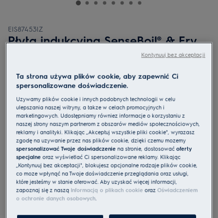
EIS87453IZ
Płyta indukcyjna SenseBoil® & Fry
800 SaphirMatt® 80 cm
Kontynuuj bez akceptacji
4.9 (233)
Ta strona używa plików cookie, aby zapewnić Ci
spersonalizowane doświadczenie.
Karta informacyjna UE
Cechy
Używamy plików cookie i innych podobnych technologii w celu
Gotowanie wspomagane – najlepszy sposób na doskonałe rezultaty
ulepszania naszej witryny, a także w celach promocyjnych i
SenseBoil & Fry – pomaga uzyskać doskonałe rezultaty.
marketingowych. Udostępniamy również informacje o korzystaniu z
Połącz pola grzejne i uzyskaj więcej miejsca dzięki funkcji Bridge
naszej strony naszym partnerom z obszarów mediów społecznościowych,
reklamy i analityki. Klikając „Akceptuj wszystkie pliki cookie", wyrażasz
zgodę na używanie przez nas plików cookie, dzięki czemu możemy
spersonalizować Twoje doświadczenie
na stronie, dostosować
oferty
specjalne
oraz wyświetlać Ci spersonalizowane reklamy. Klikając
„Kontynuuj bez akceptacji", blokujesz opcjonalne rodzaje plików cookie,
co może wpłynąć na Twoje doświadczenie przeglądania oraz usługi,
które jesteśmy w stanie oferować. Aby uzyskać więcej informacji,
Instrukcje bezpieczeństwa i ostrzeżenia dotyczące
zapoznaj się z naszą
Informacją o plikach cookie
oraz
Oświadczeniem
bezpieczeństwa zgodnie z rozporządzeniem UE 2023/988 są
o ochronie danych osobowych
.
wymienione w rozdziale I i II instrukcji obsługi. W celu
bezpiecznego korzystania z produktu należy zapoznać się z
pełną instrukcją obsługi.