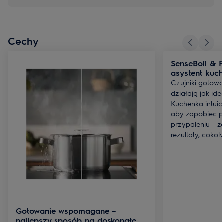
Cechy
SenseBoil & F
asystent kuc
Czujniki gotowa
działają jak id
Kuchenka intuic
aby zapobiec p
przypaleniu – 
rezultaty, cokol
Gotowanie wspomagane –
najlepszy sposób na doskonałe