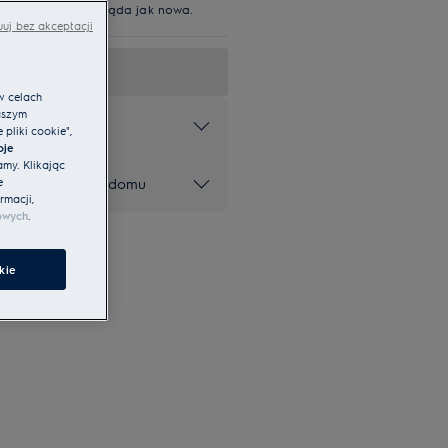
gładka. Dłużej wygląda jak nowa.
uj bez akceptacji
w celach
aszym
ki
pliki cookie",
oje
amy. Klikając
z wychodzenia z domu
e
rmacji,
owych
.
kie