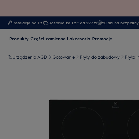
Instalacja od 1 zł
Dostawa za 1 zł* od 299 zł
20 dni na bezpłatny
Produkty
Części zamienne i akcesoria
Promocje
Urządzenia AGD
Gotowanie
Płyty do zabudowy
Płyta 