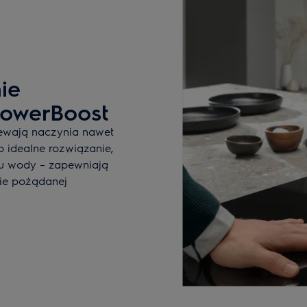
ie
PowerBoost
zewają naczynia nawet
o idealne rozwiązanie,
u wody – zapewniają
ie pożądanej