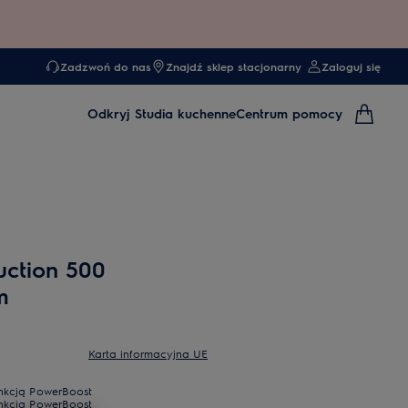
Zadzwoń do nas
Znajdź sklep stacjonarny
Zaloguj się
Odkryj
Studia kuchenne
Centrum pomocy
uction 500
m
Karta informacyjna UE
unkcją PowerBoost
unkcją PowerBoost