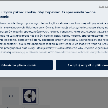
SaphirMatt® SE: Subtelnie elegancka i 
Kontynu
a używa plików cookie, aby zapewnić Ci spersonalizowane
zenie.
ków cookie i innych podobnych technologii w celu ulepszania naszej witryny, a także 
h i marketingowych. Udostępniamy również informacje o korzystaniu z naszej strony n
Electrolux płaci Twoje rachun
obszarów mediów społecznościowych, reklamy i analityki. Klikając „Akceptuj wszystkie 
odę na używanie przez nas plików cookie, dzięki czemu możemy
spersonalizować Tw
nie
na stronie, dostosować
oferty specjalne
oraz wyświetlać Ci spersonalizowane rekl
Obejrzyj sprzęt na żywo be
bez akceptacji", blokujesz opcjonalne rodzaje plików cookie, co może wpłynąć na Twoj
e przeglądania oraz usługi, które jesteśmy w stanie oferować. Aby uzyskać więcej info
ę z naszą
Informacją o plikach cookie
oraz
Oświadczeniem o ochronie danych osob
Ustawienia plików cookie
Akceptuj wszystkie pliki coo
+
11