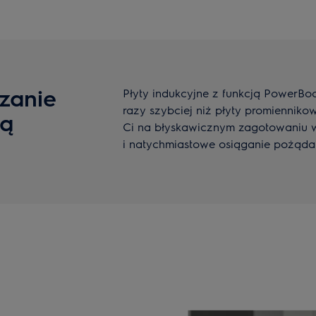
zanie
Płyty indukcyjne z funkcją PowerB
razy szybciej niż płyty promienniko
ją
Ci na błyskawicznym zagotowaniu 
i natychmiastowe osiąganie pożądan