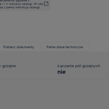
ieczeństwa zgodnie z
i II instrukcji obsługi. W celu
 z pełną instrukcją obsługi.
Pobierz dokumenty
Pełne dane techniczne
y grzejne
Łączenie pól grzejnych
nie