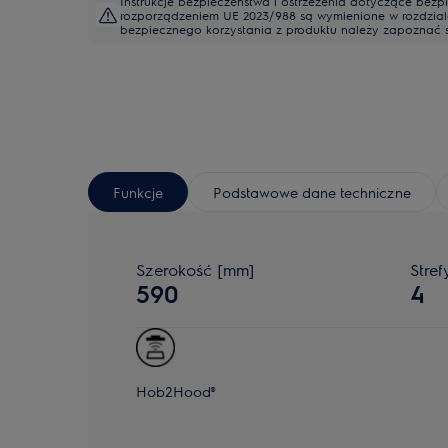
Instrukcje bezpieczeństwa i ostrzeżenia dotyczące bezp
rozporządzeniem UE 2023/988 są wymienione w rozdziale I 
bezpiecznego korzystania z produktu należy zapoznać się
Funkcje
Podstawowe dane techniczne
Szerokość [mm]
Stref
590
4
Hob2Hood®