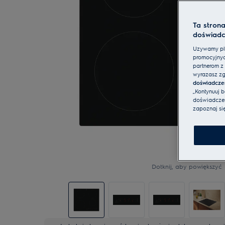
Ta stron
doświadc
Używamy pli
promocyjnyc
partnerom z 
wyrażasz zg
doświadcze
„Kontynuuj 
doświadczeni
zapoznaj si
Dotknij, aby powiększyć