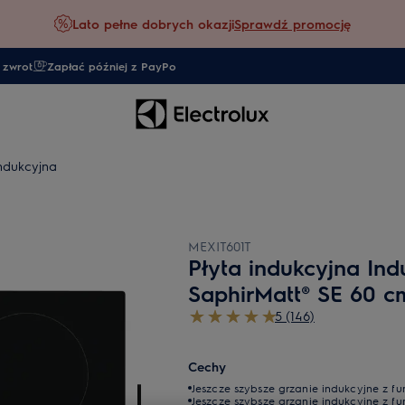
Lato pełne dobrych okazji
Sprawdź promocję
 zwrot
Zapłać później z PayPo
indukcyjna
MEXIT601T
Płyta indukcyjna Ind
SaphirMatt® SE 60 c
5 (146)
Cechy
Jeszcze szybsze grzanie indukcyjne z f
Jeszcze szybsze grzanie indukcyjne z f