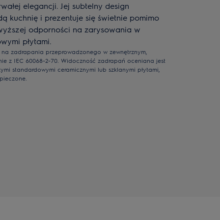
wałej elegancji. Jej subtelny design
ą kuchnię i prezentuje się świetnie pomimo
 wyższej odporności na zarysowania w
wymi płytami.
i na zadrapania przeprowadzonego w zewnętrznym,
nie z IEC 60068-2-70. Widoczność zadrapań oceniana jest
ymi standardowymi ceramicznymi lub szklanymi płytami,
zpieczone.