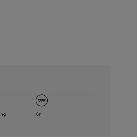
ing
Grill