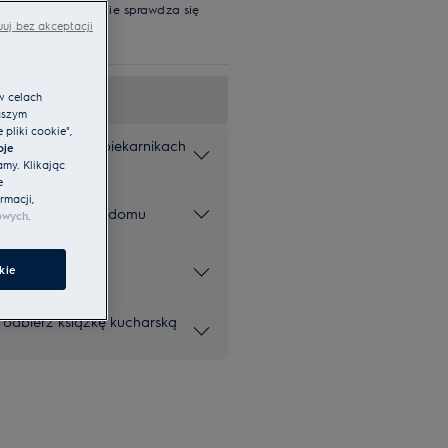
w, dlatego świetnie sprawdza się
uj bez akceptacji
y z Termosondą
w celach
aszym
pliki cookie",
 o intuicyjnych piekarnikach
oje
amy. Klikając
e
rmacji,
z wychodzenia z domu
owych
.
ki
kie
i odbierz książkę kucharską