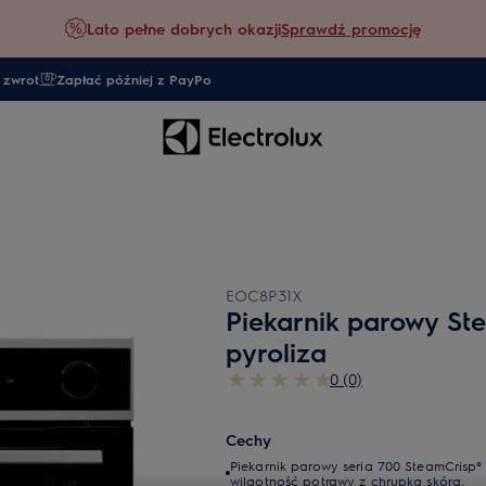
Lato pełne dobrych okazji
Sprawdź promocję
 zwrot
Zapłać później z PayPo
EOC8P31X
Piekarnik parowy St
pyroliza
0 (0)
Cechy
Piekarnik parowy seria 700 SteamCrisp®
wilgotność potrawy z chrupką skórą.