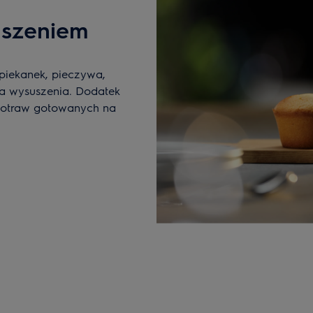
uszeniem
apiekanek, pieczywa,
ka wysuszenia. Dodatek
 potraw gotowanych na