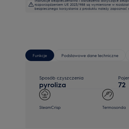
Instrukcje bezpieczeństwa i ostrzeżenia dotyczące bezp
rozporządzeniem UE 2023/988 są wymienione w rozdziale I 
bezpiecznego korzystania z produktu należy zapoznać się
Funkcje
Podstawowe dane techniczne
Sposób czyszczenia
Poje
pyroliza
72
SteamCrisp
Termosonda