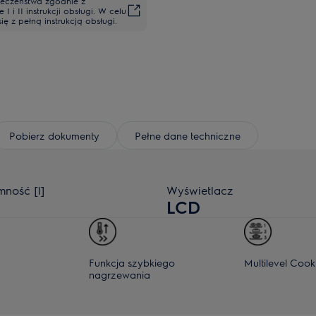
ieczeństwa zgodnie z
i II instrukcji obsługi. W celu
 z pełną instrukcją obsługi.
Pobierz dokumenty
Pełne dane techniczne
mność [l]
Wyświetlacz
LCD
Funkcja szybkiego
Multilevel Cook
nagrzewania