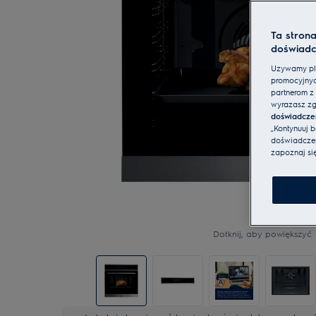
Ta stron
doświadc
Używamy pli
promocyjnyc
partnerom z 
wyrażasz zg
doświadcze
„Kontynuuj 
doświadczeni
zapoznaj si
Dotknij, aby powiększyć