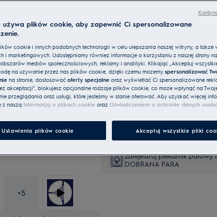
SteamCrisp zapobiega wysychaniu potra
przy pieczeniu ciast i mięs.
Kontynu
Cudownie chrupiące i soczyste potraw
a używa plików cookie, aby zapewnić Ci spersonalizowane
zenie.
ków cookie i innych podobnych technologii w celu ulepszania naszej witryny, a także 
h i marketingowych. Udostępniamy również informacje o korzystaniu z naszej strony n
obszarów mediów społecznościowych, reklamy i analityki. Klikając „Akceptuj wszystkie 
Chcesz dowiedzieć się więcej
odę na używanie przez nas plików cookie, dzięki czemu możemy
spersonalizować Tw
parowych?
nie
na stronie, dostosować
oferty specjalne
oraz wyświetlać Ci spersonalizowane rekl
bez akceptacji", blokujesz opcjonalne rodzaje plików cookie, co może wpłynąć na Twoj
e przeglądania oraz usługi, które jesteśmy w stanie oferować. Aby uzyskać więcej info
Obejrzyj sprzęt na żywo be
ę z naszą
Informacją o plikach cookie
oraz
Oświadczeniem o ochronie danych osob
Electrolux płaci Twoje rachun
Ustawienia plików cookie
Akceptuj wszystkie pliki coo
Zarejestruj piekarnik parowy 
DOBRANA PARA
+
5