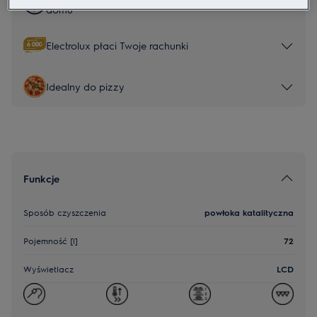
domu
Electrolux płaci Twoje rachunki
Idealny do pizzy
Funkcje
Sposób czyszczenia
powłoka katalityczna
Pojemność [l]
72
Wyświetlacz
LCD