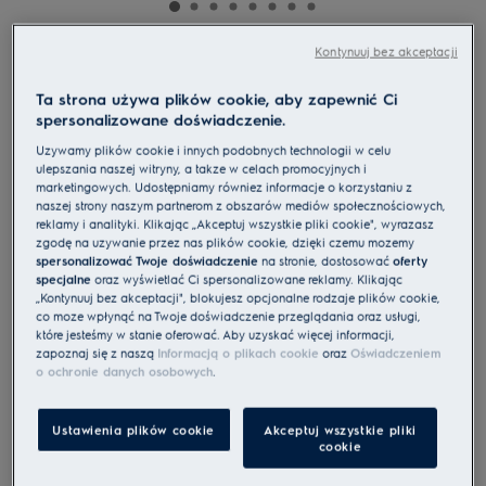
Kontynuuj bez akceptacji
EOE7C31V
Piekarnik SenseCook 700 kataliza
Ta strona używa plików cookie, aby zapewnić Ci
spersonalizowane doświadczenie.
0 (0)
Używamy plików cookie i innych podobnych technologii w celu
ulepszania naszej witryny, a także w celach promocyjnych i
marketingowych. Udostępniamy również informacje o korzystaniu z
Karta informacyjna UE
naszej strony naszym partnerom z obszarów mediów społecznościowych,
Cechy
reklamy i analityki. Klikając „Akceptuj wszystkie pliki cookie", wyrażasz
Piekarnik seria 700 SenseCook® z termosondą monitoruje temperaturę
zgodę na używanie przez nas plików cookie, dzięki czemu możemy
w środku potraw.
spersonalizować Twoje doświadczenie
na stronie, dostosować
oferty
Cudownie chrupiące i soczyste potrawy z Termosondą
specjalne
oraz wyświetlać Ci spersonalizowane reklamy. Klikając
Wyświetlacz LCD z piktogramami
„Kontynuuj bez akceptacji", blokujesz opcjonalne rodzaje plików cookie,
co może wpłynąć na Twoje doświadczenie przeglądania oraz usługi,
które jesteśmy w stanie oferować. Aby uzyskać więcej informacji,
zapoznaj się z naszą
Informacją o plikach cookie
oraz
Oświadczeniem
o ochronie danych osobowych
.
Instrukcje bezpieczeństwa i ostrzeżenia dotyczące
bezpieczeństwa zgodnie z rozporządzeniem UE 2023/988 są
wymienione w rozdziale I i II instrukcji obsługi. W celu
bezpiecznego korzystania z produktu należy zapoznać się z
Ustawienia plików cookie
Akceptuj wszystkie pliki
pełną instrukcją obsługi.
cookie
Obejrzyj sprzęt na żywo bez wychodzenia z