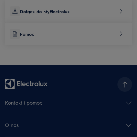
Dołącz do MyElectrolux
Pomoc
Kontakt i pomoc
Skontaktuj się z nami
Zarejestruj produkt
O nas
Serwis Electrolux
Centrum pomocy