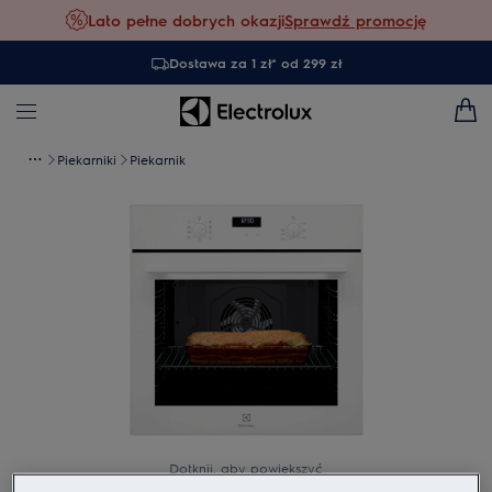
Lato pełne dobrych okazji
Sprawdź promocję
Dostawa za 1 zł* od 299 zł
Piekarniki
Piekarnik
Dotknij, aby powiększyć