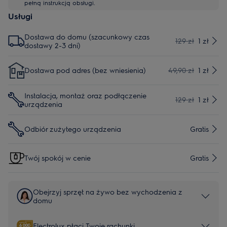
pełną instrukcją obsługi.
Usługi
Dostawa do domu (szacunkowy czas
129 zł
1 zł
dostawy 2-3 dni)
Dostawa pod adres (bez wniesienia)
49,90 zł
1 zł
Instalacja, montaż oraz podłączenie
129 zł
1 zł
urządzenia
Odbiór zużytego urządzenia
Gratis
Twój spokój w cenie
Gratis
Obejrzyj sprzęt na żywo bez wychodzenia z
domu
Electrolux płaci Twoje rachunki