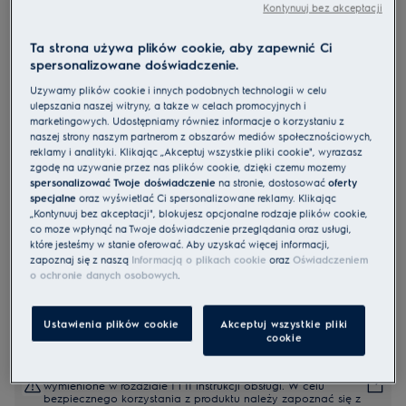
Kontynuuj bez akceptacji
Ta strona używa plików cookie, aby zapewnić Ci
EOF5F50V
spersonalizowane doświadczenie.
Piekarnik SurroundCook 600
Używamy plików cookie i innych podobnych technologii w celu
kataliza
ulepszania naszej witryny, a także w celach promocyjnych i
marketingowych. Udostępniamy również informacje o korzystaniu z
4.9 (122)
naszej strony naszym partnerom z obszarów mediów społecznościowych,
reklamy i analityki. Klikając „Akceptuj wszystkie pliki cookie", wyrażasz
Karta informacyjna UE
zgodę na używanie przez nas plików cookie, dzięki czemu możemy
Cechy
spersonalizować Twoje doświadczenie
na stronie, dostosować
oferty
Piekarnik seria 600 Surround Cook® z termoobiegiem dla
specjalne
oraz wyświetlać Ci spersonalizowane reklamy. Klikając
równomiernego pieczenia.
„Kontynuuj bez akceptacji", blokujesz opcjonalne rodzaje plików cookie,
Równomierne pieczenie nawet na 3 poziomach jednocześnie.
co może wpłynąć na Twoje doświadczenie przeglądania oraz usługi,
Łatwe czyszczenie
które jesteśmy w stanie oferować. Aby uzyskać więcej informacji,
zapoznaj się z naszą
Informacją o plikach cookie
oraz
Oświadczeniem
o ochronie danych osobowych
.
Ustawienia plików cookie
Akceptuj wszystkie pliki
cookie
Instrukcje bezpieczeństwa i ostrzeżenia dotyczące
bezpieczeństwa zgodnie z rozporządzeniem UE 2023/988 są
wymienione w rozdziale I i II instrukcji obsługi. W celu
bezpiecznego korzystania z produktu należy zapoznać się z