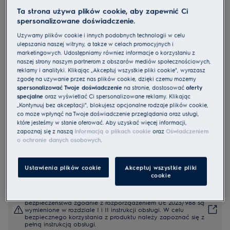
Ta strona używa plików cookie, aby zapewnić Ci
spersonalizowane doświadczenie.
KOCBP39H
Używamy plików cookie i innych podobnych technologii w celu
Piekarnik parowy SteamCrisp 700
ulepszania naszej witryny, a także w celach promocyjnych i
marketingowych. Udostępniamy również informacje o korzystaniu z
pyroliza
naszej strony naszym partnerom z obszarów mediów społecznościowych,
0 (0)
reklamy i analityki. Klikając „Akceptuj wszystkie pliki cookie", wyrażasz
zgodę na używanie przez nas plików cookie, dzięki czemu możemy
spersonalizować Twoje doświadczenie
na stronie, dostosować
oferty
Karta informacyjna UE
specjalne
oraz wyświetlać Ci spersonalizowane reklamy. Klikając
Cechy
„Kontynuuj bez akceptacji", blokujesz opcjonalne rodzaje plików cookie,
Piekarnik parowy seria 700 SteamCrisp® dzięki parze łączy
co może wpłynąć na Twoje doświadczenie przeglądania oraz usługi,
optymalną wilgotność potrawy z chrupką skórą.
które jesteśmy w stanie oferować. Aby uzyskać więcej informacji,
SteamCrisp zapobiega wysychaniu potraw, dlatego świetnie
zapoznaj się z naszą
Informacją o plikach cookie
oraz
Oświadczeniem
sprawdza się przy pieczeniu ciast i mięs.
Czyszczenie pyrolityczne gwarantuje, że tłuszcz i zanieczyszczenia
o ochronie danych osobowych
.
zamieniają się w drobny popiół.
Ustawienia plików cookie
Akceptuj wszystkie pliki
cookie
Instrukcje bezpieczeństwa i ostrzeżenia dotyczące
bezpieczeństwa zgodnie z rozporządzeniem UE 2023/988 są
wymienione w rozdziale I i II instrukcji obsługi. W celu
bezpiecznego korzystania z produktu należy zapoznać się z
pełną instrukcją obsługi.