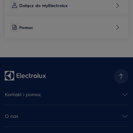
Dołącz do MyElectrolux
Pomoc
Kontakt i pomoc
Skontaktuj się z nami
Zarejestruj produkt
O nas
Serwis Electrolux
Centrum pomocy
Grupa Electrolux
Dla deweloperów