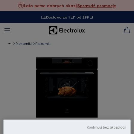
Lato pełne dobrych okazji
Sprawdź promocję
Dostawa za 1 zł* od 299 zł
Piekarniki
Piekarnik
Dotknij, aby powiększyć
Kontynuuj bez akceptacji