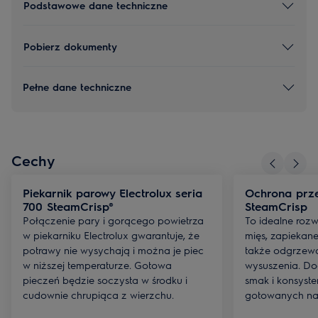
Podstawowe dane techniczne
Pobierz dokumenty
Pełne dane techniczne
Cechy
Piekarnik parowy Electrolux seria
Ochrona prz
700 SteamCrisp®
SteamCrisp
Połączenie pary i gorącego powietrza
To idealne roz
w piekarniku Electrolux gwarantuje, że
mięs, zapiekane
potrawy nie wysychają i można je piec
także odgrzewa
w niższej temperaturze. Gotowa
wysuszenia. Do
pieczeń będzie soczysta w środku i
smak i konsyst
cudownie chrupiąca z wierzchu.
gotowanych na