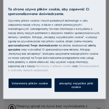
Ta strona używa plików cookie, aby zapewnić Ci
spersonalizowane doświadczenie.
KBV4X
Szuflada do pakowania
Używamy plików cookie i innych podobnych technologii w celu
ulepszania naszej witryny, a także w celach promocyjnych i
próżniowego 900
marketingowych. Udostępniamy również informacje o korzystaniu z
4.9 (11)
naszej strony naszym partnerom z obszarów mediów społecznościowych,
reklamy i analityki. Klikając „Akceptuj wszystkie pliki cookie", wyrażasz
Cechy
zgodę na używanie przez nas plików cookie, dzięki czemu możemy
Zamknij smak w szufladzie próżniowej serii 900 i gotuj w domu
spersonalizować Twoje doświadczenie
na stronie, dostosować
oferty
metodą SousVide.
specjalne
oraz wyświetlać Ci spersonalizowane reklamy. Klikając
Pakowanie próżniowe i gotowanie metodą SousVide pozwalają
„Kontynuuj bez akceptacji", blokujesz opcjonalne rodzaje plików cookie,
wydobyć pełnię smaku potraw.
Zamarynuj składniki w niecałe dziesięć minut, korzystając z
co może wpłynąć na Twoje doświadczenie przeglądania oraz usługi,
pakowarki próżniowej.
które jesteśmy w stanie oferować. Aby uzyskać więcej informacji,
zapoznaj się z naszą
Informacją o plikach cookie
oraz
Oświadczeniem
o ochronie danych osobowych
.
Ustawienia plików cookie
Akceptuj wszystkie pliki
Instrukcje bezpieczeństwa i ostrzeżenia dotyczące
bezpieczeństwa zgodnie z rozporządzeniem UE 2023/988 są
cookie
wymienione w rozdziale I i II instrukcji obsługi. W celu
bezpiecznego korzystania z produktu należy zapoznać się z
pełną instrukcją obsługi.
Obejrzyj sprzęt na żywo bez wychodzenia z