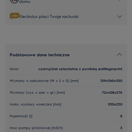
domu
Electrolux płaci Twoje rachunki
Podstawowe dane techniczne
Kolor
czarny/stal szlachetna z powłoką Antifingerprint
Wymiary w zabudowie (W x S x G) [mm]
139x560x550
Wymiary (wys. x szer. x gł.) [mm]
72x408x276
Maks. wymiary woreczka [mm]
350x250
Pojemność [l]
8
Moc pompy próżniowej [m3/h]
3