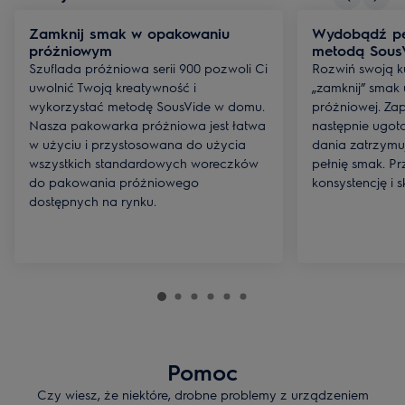
Zamknij smak w opakowaniu
Wydobądź pe
próżniowym
metodą Sous
Szuflada próżniowa serii 900 pozwoli Ci
Rozwiń swoją ku
uwolnić Twoją kreatywność i
„zamknij” smak
wykorzystać metodę SousVide w domu.
próżniowej. Za
Nasza pakowarka próżniowa jest łatwa
następnie ugo
w użyciu i przystosowana do użycia
dania zatrzymuj
wszystkich standardowych woreczków
pełnię smak. P
do pakowania próżniowego
konsystencję i 
dostępnych na rynku.
Pomoc
Czy wiesz, że niektóre, drobne problemy z urządzeniem