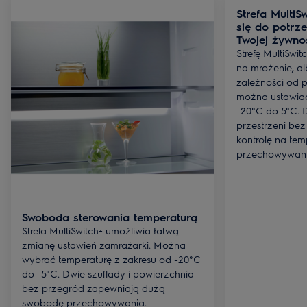
Strefa MultiS
się do potrz
Twojej żywno
Strefę MultiSwi
na mrożenie, a
zależności od 
można ustawiać
-20°C do 5°C. 
przestrzeni bez
kontrolę na tem
przechowywani
Swoboda sterowania temperaturą
Strefa MultiSwitch+ umożliwia łatwą
zmianę ustawień zamrażarki. Można
wybrać temperaturę z zakresu od -20°C
do -5°C. Dwie szuflady i powierzchnia
bez przegród zapewniają dużą
swobodę przechowywania.