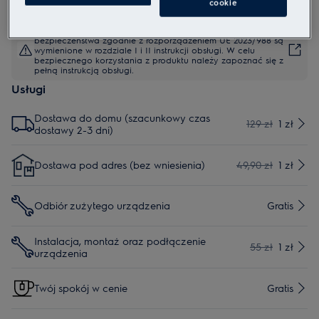
cookie
Instrukcje bezpieczeństwa i ostrzeżenia dotyczące
bezpieczeństwa zgodnie z rozporządzeniem UE 2023/988 są
wymienione w rozdziale I i II instrukcji obsługi. W celu
bezpiecznego korzystania z produktu należy zapoznać się z
pełną instrukcją obsługi.
Usługi
Dostawa do domu (szacunkowy czas
129 zł
1 zł
dostawy 2-3 dni)
Dostawa pod adres (bez wniesienia)
49,90 zł
1 zł
Odbiór zużytego urządzenia
Gratis
Instalacja, montaż oraz podłączenie
55 zł
1 zł
urządzenia
Twój spokój w cenie
Gratis