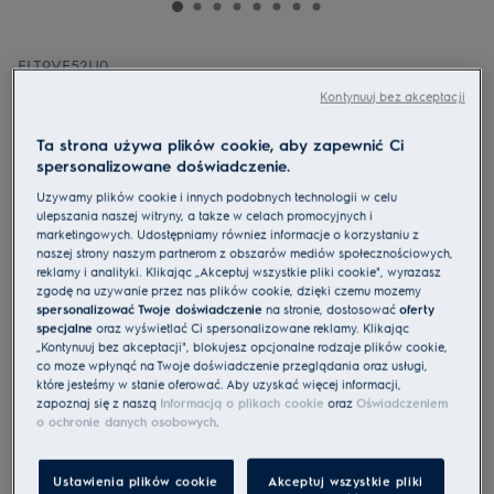
ELT9VE52U0
Lodówka 900 MultiSwitch 190 cm
Kontynuuj bez akceptacji
Ta strona używa plików cookie, aby zapewnić Ci
spersonalizowane doświadczenie.
Używamy plików cookie i innych podobnych technologii w celu
ulepszania naszej witryny, a także w celach promocyjnych i
marketingowych. Udostępniamy również informacje o korzystaniu z
5 (56)
naszej strony naszym partnerom z obszarów mediów społecznościowych,
reklamy i analityki. Klikając „Akceptuj wszystkie pliki cookie", wyrażasz
Karta informacyjna UE
zgodę na używanie przez nas plików cookie, dzięki czemu możemy
Cechy
spersonalizować Twoje doświadczenie
na stronie, dostosować
oferty
MultiSwitch+ - elastyczne sterowanie temperaturą
specjalne
oraz wyświetlać Ci spersonalizowane reklamy. Klikając
MultiSwitch+ potrafi chłodzić, mrozić i robić wszystko to, co jest
„Kontynuuj bez akceptacji", blokujesz opcjonalne rodzaje plików cookie,
pomiędzy.
co może wpłynąć na Twoje doświadczenie przeglądania oraz usługi,
Szuflada ChillZone – idealna do ryb, owoców morza i świeżych
które jesteśmy w stanie oferować. Aby uzyskać więcej informacji,
produktów.
zapoznaj się z naszą
Informacją o plikach cookie
oraz
Oświadczeniem
o ochronie danych osobowych
.
Ustawienia plików cookie
Akceptuj wszystkie pliki