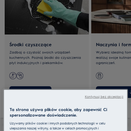
Środki czyszczące
Naczynia i for
Zadbaj o czystość swoich urządzeń
Wybierz idealną for
kuchennych. Poznaj środki do czyszczenia
realizuj swoje kulin
płyt indukcyjnych i piekarników.
ograniczeń.
Zobacz wszystkie
Zobacz wszyst
Kontynuuj bez akceptacji
Ta strona używa plików cookie, aby zapewnić Ci
spersonalizowane doświadczenie.
Używamy plików cookie i innych podobnych technologii w celu
ulepszania naszej witryny, a także w celach promocyjnych i