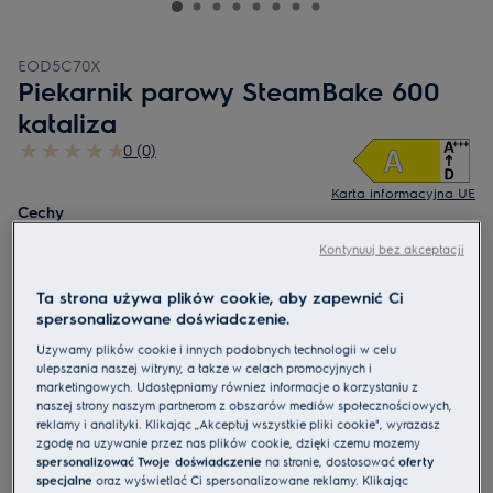
EOD5C70X
Piekarnik parowy SteamBake 600
kataliza
0 (0)
Karta informacyjna UE
Cechy
Piekarnik parowy seria 600 SteamBake pozwoli Ci uzyskać lepsze
Kontynuuj bez akceptacji
efekty pieczenia.
Dzięki dodatkowi pary piekarnik SteamBake pozwala uzyskać
wspaniałe wypieki.
Ta strona używa plików cookie, aby zapewnić Ci
Powłoka katalityczna pochłania tłuszcz i samoczynnie oczyszcza się
w temperaturze 250°C.
spersonalizowane doświadczenie.
Używamy plików cookie i innych podobnych technologii w celu
ulepszania naszej witryny, a także w celach promocyjnych i
marketingowych. Udostępniamy również informacje o korzystaniu z
naszej strony naszym partnerom z obszarów mediów społecznościowych,
Instrukcje bezpieczeństwa i ostrzeżenia dotyczące
reklamy i analityki. Klikając „Akceptuj wszystkie pliki cookie", wyrażasz
bezpieczeństwa zgodnie z rozporządzeniem UE 2023/988 są
zgodę na używanie przez nas plików cookie, dzięki czemu możemy
wymienione w rozdziale I i II instrukcji obsługi. W celu
spersonalizować Twoje doświadczenie
na stronie, dostosować
oferty
bezpiecznego korzystania z produktu należy zapoznać się z
pełną instrukcją obsługi.
specjalne
oraz wyświetlać Ci spersonalizowane reklamy. Klikając