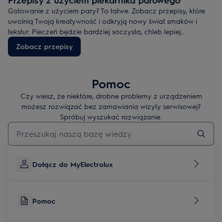
Gotowanie z użyciem pary? To łatwe. Zobacz przepisy, które
uwolnią Twoją kreatywność i odkryją nowy świat smaków i
tekstur. Pieczeń będzie bardziej soczysta, chleb lepiej
wyrośnięty, a ciasto naprawdę kruche. Para sprawia, że dobre
Zobacz przepisy
jedzenie smakuje jeszcze lepiej. Przygotuj potrawy, które będą
powodem do dumy.
Pomoc
Czy wiesz, że niektóre, drobne problemy z urządzeniem
możesz rozwiązać bez zamawiania wizyty serwisowej?
Spróbuj wyszukać rozwiązanie.
Wpisz, aby wyszukać artykuł dotyczący pomocy
Dołącz do MyElectrolux
Pomoc