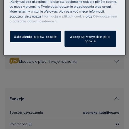
„Kontynuuj bez akceptacji", blokujesz opcjonalne rodzaje plików cookie,
co może wpłynąć na Twoje doświadczenie przeglądania oraz usługi,
Chcesz dowiedzieć się więcej o intuicyjnych
które jesteśmy w stanie oferować. Aby uzyskać więcej informacji,
piekarnikach parowych?
zapoznaj się z naszą
Informacją o plikach cookie
oraz
Oświadczeniem
o ochronie danych osobowych
.
Zarejestruj piekarnik parowy i odbierz książkę
kucharską DOBRANA PARA
Ustawienia plików cookie
Akceptuj wszystkie pliki
cookie
Obejrzyj sprzęt na żywo bez wychodzenia z
domu
Electrolux płaci Twoje rachunki
Funkcje
Sposób czyszczenia
powłoka katalityczna
Pojemność [l]
72