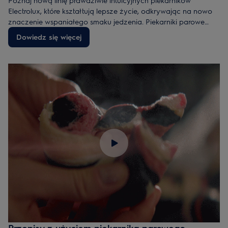
Electrolux, które kształtują lepsze życie, odkrywając na nowo
znaczenie wspaniałego smaku jedzenia. Piekarniki parowe
pozwolą Ci rozkoszować się doskonałym smakiem i
Dowiedz się więcej
konsystencją ulubionych dań, a dzięki gotowaniu
wspomaganemu i termosondzie będziesz mieć pewność
doskonałych efektów pieczenia za każdym razem.
Przepisy z użyciem piekarnika parowego