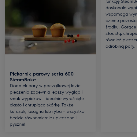
funkcję SteamB
doskonale wypi
wspomaga wyras
czemu pozostaje
środku. Gorące 
złocistą, chrupi
również pieczen
odrobiną pary.
Piekarnik parowy seria 600
SteamBake
Dodatek pary w początkowej fazie
pieczenia zapewnia lepszy wygląd i
smak wypieków - idealnie wyrośnięte
ciasto i chrupiącą skórkę. Także
kurczak, lasagna lub ryba – wszystko
będzie równomiernie upieczone i
pyszne!