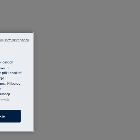
uj bez akceptacji
w celach
aszym
pliki cookie",
oje
amy. Klikając
e
rmacji,
owych
.
kie