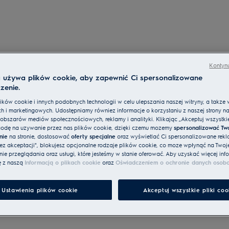
Kontynu
a używa plików cookie, aby zapewnić Ci spersonalizowane
zenie.
ków cookie i innych podobnych technologii w celu ulepszania naszej witryny, a także 
h i marketingowych. Udostępniamy również informacje o korzystaniu z naszej strony n
obszarów mediów społecznościowych, reklamy i analityki. Klikając „Akceptuj wszystkie 
odę na używanie przez nas plików cookie, dzięki czemu możemy
spersonalizować Tw
nie
na stronie, dostosować
oferty specjalne
oraz wyświetlać Ci spersonalizowane rekl
bez akceptacji", blokujesz opcjonalne rodzaje plików cookie, co może wpłynąć na Twoj
e przeglądania oraz usługi, które jesteśmy w stanie oferować. Aby uzyskać więcej info
ę z naszą
Informacją o plikach cookie
oraz
Oświadczeniem o ochronie danych osob
Ustawienia plików cookie
Akceptuj wszystkie pliki coo