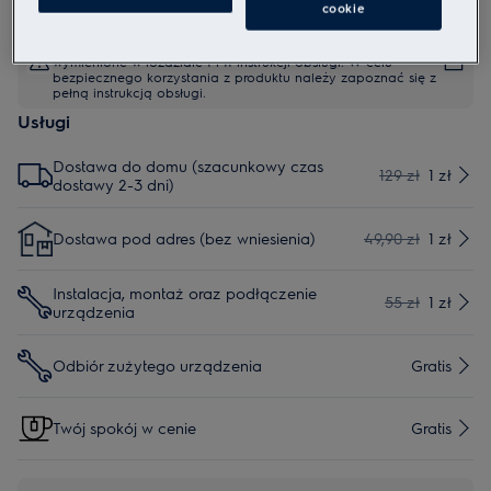
cookie
Instrukcje bezpieczeństwa i ostrzeżenia dotyczące
bezpieczeństwa zgodnie z rozporządzeniem UE 2023/988 są
wymienione w rozdziale I i II instrukcji obsługi. W celu
bezpiecznego korzystania z produktu należy zapoznać się z
pełną instrukcją obsługi.
Usługi
Dostawa do domu (szacunkowy czas
129 zł
1 zł
dostawy 2-3 dni)
Dostawa pod adres (bez wniesienia)
49,90 zł
1 zł
Instalacja, montaż oraz podłączenie
55 zł
1 zł
urządzenia
Odbiór zużytego urządzenia
Gratis
Twój spokój w cenie
Gratis