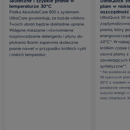
Skuteczne i szybkie pranie w
UltraQuick 5
temperaturze 30°C
plam w niskie
oszczędność 
Pralka AbsoluteCare 800 z systemem
UltraQuick 59 m
UltraCare gwarantuje, że każde włókno
zoptymalizowa
Twoich ubrań będzie dokładnie uprane.
prania, który je
Wstępne mieszanie i równomierne
energooszczęd
rozprowadzanie detergentu i płynu do
40°C*. W niskie
płukania tkanin zapewnia skuteczne
krótkim czasie 
pranie nawet w przypadku krótkich cykli
usuwa plamy z
i niskich temperatur.
zawierających 
syntetyczne**.
* Na podstawie z
50 typowych plam
30°C z wsadem w
podstawie wewnę
zużycia energii 
oraz UltraQuick 3