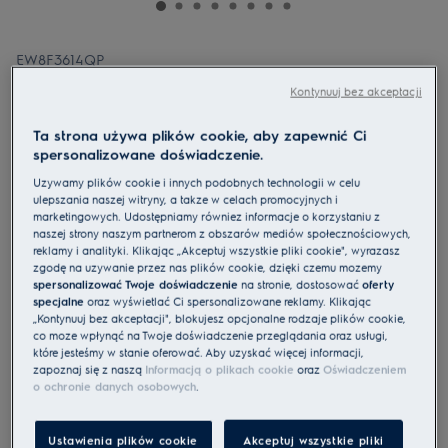
EW8F3614QP
Pralka UltraCare 800 AbsoluteCare
Kontynuuj bez akceptacji
UniversalDose 10 kg
Ta strona używa plików cookie, aby zapewnić Ci
spersonalizowane doświadczenie.
Używamy plików cookie i innych podobnych technologii w celu
ulepszania naszej witryny, a także w celach promocyjnych i
4.9 (72)
marketingowych. Udostępniamy również informacje o korzystaniu z
naszej strony naszym partnerom z obszarów mediów społecznościowych,
reklamy i analityki. Klikając „Akceptuj wszystkie pliki cookie", wyrażasz
Karta informacyjna UE
zgodę na używanie przez nas plików cookie, dzięki czemu możemy
Cechy
spersonalizować Twoje doświadczenie
na stronie, dostosować
oferty
Skuteczne i szybkie pranie w temperaturze 30°C
specjalne
oraz wyświetlać Ci spersonalizowane reklamy. Klikając
UltraQuick 59 min to szybki i skuteczny program do codziennego
„Kontynuuj bez akceptacji", blokujesz opcjonalne rodzaje plików cookie,
stosowania.
co może wpłynąć na Twoje doświadczenie przeglądania oraz usługi,
UniversalDose® aktywuje kapsułki PODS® o 60% szybciej*
które jesteśmy w stanie oferować. Aby uzyskać więcej informacji,
zapoznaj się z naszą
Informacją o plikach cookie
oraz
Oświadczeniem
o ochronie danych osobowych
.
Ustawienia plików cookie
Akceptuj wszystkie pliki