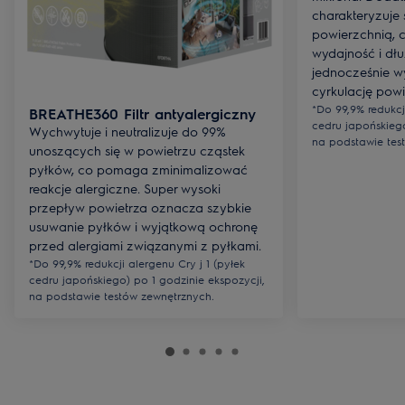
charakteryzuje
powierzchnią, 
wydajność i dłu
jednocześnie 
cyrkulację powi
*Do 99,9% redukcji
BREATHE360 Filtr antyalergiczny
cedru japońskiego
Wychwytuje i neutralizuje do 99%
na podstawie tes
unoszących się w powietrzu cząstek
pyłków, co pomaga zminimalizować
reakcje alergiczne. Super wysoki
przepływ powietrza oznacza szybkie
usuwanie pyłków i wyjątkową ochronę
przed alergiami związanymi z pyłkami.
*Do 99,9% redukcji alergenu Cry j 1 (pyłek
cedru japońskiego) po 1 godzinie ekspozycji,
na podstawie testów zewnętrznych.