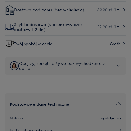
Dostawa pod adres (bez wniesienia)
49,90 zł
1 zł
Szybka dostawa (szacunkowy czas
12,90 zł
1 zł
dostawy 1-2 dni)
Twój spokój w cenie
Gratis
Obejrzyj sprzęt na żywo bez wychodzenia z
domu
Podstawowe dane techniczne
Materiał
syntetyczny
Liczba szt. w opakowaniu
1