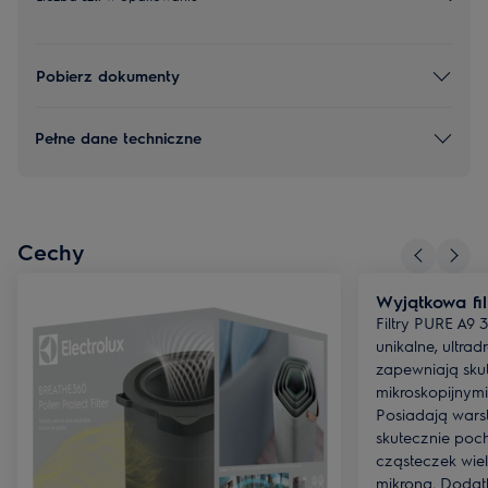
Pobierz dokumenty
Pełne dane techniczne
Cechy
Wyjątkowa fil
Filtry PURE A9
unikalne, ultradr
zapewniają sku
mikroskopijnym
Posiadają warst
skutecznie poc
cząsteczek wiel
mikrona. Dodatk