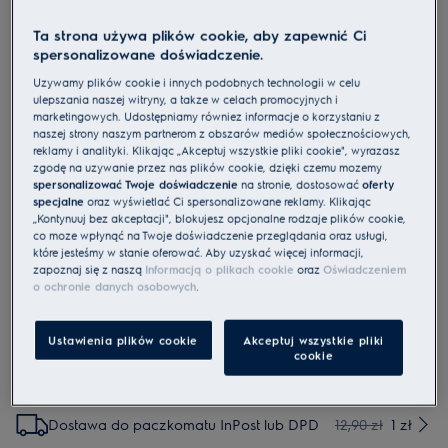
Ta strona używa plików cookie, aby zapewnić Ci
spersonalizowane doświadczenie.
EFDBTH4
Filtr do oczyszczacza powietrza -
Używamy plików cookie i innych podobnych technologii w celu
ulepszania naszej witryny, a także w celach promocyjnych i
antyalergiczny BREATHE360 400
marketingowych. Udostępniamy również informacje o korzystaniu z
CADR
naszej strony naszym partnerom z obszarów mediów społecznościowych,
reklamy i analityki. Klikając „Akceptuj wszystkie pliki cookie", wyrażasz
4.7 (3)
zgodę na używanie przez nas plików cookie, dzięki czemu możemy
Cechy
spersonalizować Twoje doświadczenie
na stronie, dostosować
oferty
specjalne
oraz wyświetlać Ci spersonalizowane reklamy. Klikając
Szybka redukcja i neutralizacja pyłków w powietrzu w
„Kontynuuj bez akceptacji", blokujesz opcjonalne rodzaje plików cookie,
pomieszczeniach.
co może wpłynąć na Twoje doświadczenie przeglądania oraz usługi,
które jesteśmy w stanie oferować. Aby uzyskać więcej informacji,
zapoznaj się z naszą
Informacją o plikach cookie
oraz
Oświadczeniem
o ochronie danych osobowych
.
Usługi
Ustawienia plików cookie
Akceptuj wszystkie pliki
cookie
Dostawa do wskazanego punku odbioru
12,90 zł
1 zł
(Pick-up Point)
Dostawa do paczkomatu InPost lub DPD
12,90 zł
1 zł