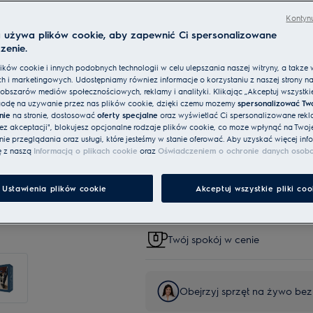
Filtracja drobnych cząstek stałych
Przemywaj i wymieniaj filtry regularnie
Kontynu
a używa plików cookie, aby zapewnić Ci spersonalizowane
zenie.
ków cookie i innych podobnych technologii w celu ulepszania naszej witryny, a także 
h i marketingowych. Udostępniamy również informacje o korzystaniu z naszej strony n
Usługi
obszarów mediów społecznościowych, reklamy i analityki. Klikając „Akceptuj wszystkie 
odę na używanie przez nas plików cookie, dzięki czemu możemy
spersonalizować Tw
Dostawa do wskazanego punku
nie
na stronie, dostosować
oferty specjalne
oraz wyświetlać Ci spersonalizowane rekl
Point)
bez akceptacji", blokujesz opcjonalne rodzaje plików cookie, co może wpłynąć na Twoj
e przeglądania oraz usługi, które jesteśmy w stanie oferować. Aby uzyskać więcej info
ę z naszą
Informacją o plikach cookie
oraz
Oświadczeniem o ochronie danych osob
Dostawa do paczkomatu InPos
Ustawienia plików cookie
Akceptuj wszystkie pliki coo
Szybka dostawa (szacunkowy c
Twój spokój w cenie
Obejrzyj sprzęt na żywo be