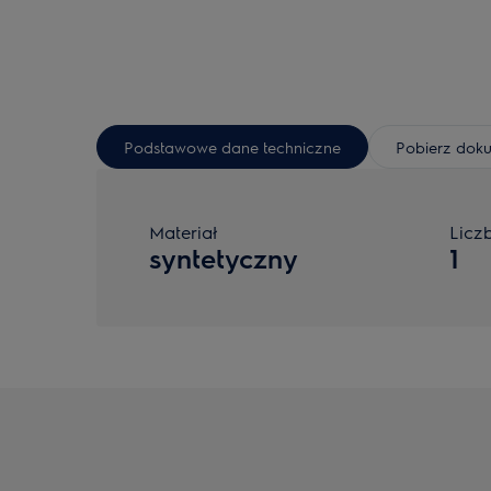
Podstawowe dane techniczne
Pobierz dok
Materiał
Licz
syntetyczny
1