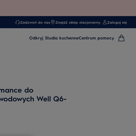
Zadzwoń do nas
Znajdź sklep stacjonarny
Zaloguj się
Odkryj
Studia kuchenne
Centrum pomocy
ormance do
wodowych Well Q6-