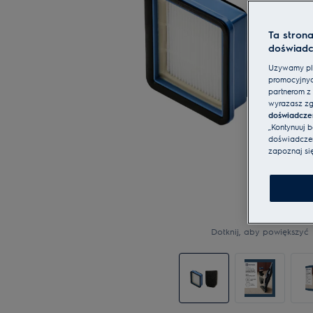
Ta stron
doświadc
Używamy pli
promocyjnyc
partnerom z 
wyrażasz zg
doświadcze
„Kontynuuj 
doświadczeni
zapoznaj si
Dotknij, aby powiększyć