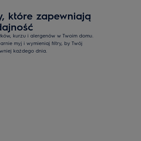
y, które zapewniają
dajność
yłków, kurzu i alergenów w Twoim domu.
rnie myj i wymieniaj filtry, by Twój
awniej każdego dnia.