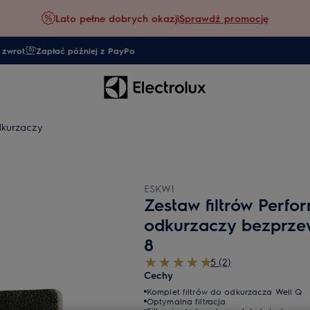
Lato pełne dobrych okazji
Sprawdź promocję
 zwrot
Zapłać później z PayPo
dkurzaczy
ESKW1
Zestaw filtrów Perf
odkurzaczy bezprze
8
5 (2)
Cechy
Komplet filtrów do odkurzacza Well Q
Optymalna filtracja