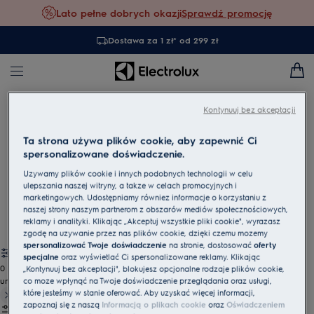
Lato pełne dobrych okazji
Sprawdź promocję
Dostawa za 1 zł* od 299 zł
Kuchnie
Kuchnia gazowo-elektryczna
Kontynuuj bez akceptacji
Ta strona używa plików cookie, aby zapewnić Ci
Kuchenka gazowo-elektryczna
spersonalizowane doświadczenie.
Kuchenki mieszane Electrolux łączą zalety gotowania
Używamy plików cookie i innych podobnych technologii w celu
gazowego i elektrycznego, oferując elastyczność i wygodę w
ulepszania naszej witryny, a także w celach promocyjnych i
marketingowych. Udostępniamy również informacje o korzystaniu z
codziennym przygotowywaniu posiłków. To idealne
naszej strony naszym partnerom z obszarów mediów społecznościowych,
rozwiązanie dla tych, którzy cenią sobie wszechstronność i
reklamy i analityki. Klikając „Akceptuj wszystkie pliki cookie", wyrażasz
precyzję.
zgodę na używanie przez nas plików cookie, dzięki czemu możemy
spersonalizować Twoje doświadczenie
na stronie, dostosować
oferty
specjalne
oraz wyświetlać Ci spersonalizowane reklamy. Klikając
0
„Kontynuuj bez akceptacji", blokujesz opcjonalne rodzaje plików cookie,
undefined
co może wpłynąć na Twoje doświadczenie przeglądania oraz usługi,
które jesteśmy w stanie oferować. Aby uzyskać więcej informacji,
zapoznaj się z naszą
Informacją o plikach cookie
oraz
Oświadczeniem