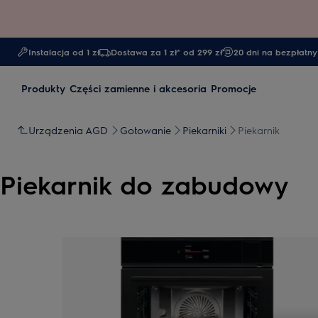
Instalacja od 1 zł
Dostawa za 1 zł* od 299 zł
20 dni na bezpłatny
Produkty
Części zamienne i akcesoria
Promocje
Urządzenia AGD
Gotowanie
Piekarniki
Piekarnik
Piekarnik do zabudowy
0
z
5