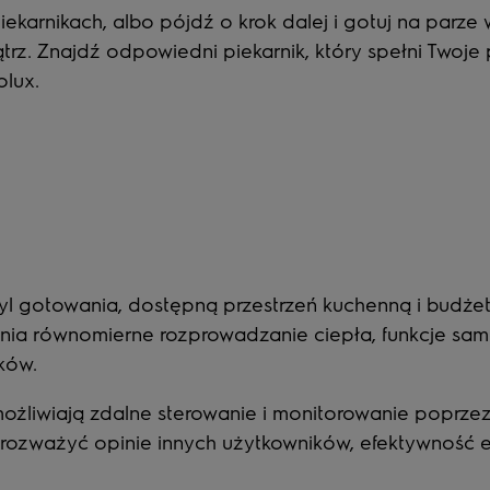
piekarnikach, albo pójdź o krok dalej i gotuj na parze
trz. Znajdź odpowiedni piekarnik, który spełni Twoj
olux
.
tyl gotowania, dostępną przestrzeń kuchenną i budżet
ia równomierne rozprowadzanie ciepła, funkcje sam
ków.
możliwiają zdalne sterowanie i monitorowanie poprze
ż rozważyć opinie innych użytkowników, efektywnoś