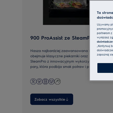
Ta stron
doświadc
Używamy pli
promocyjnyc
partnerom z 
900 ProAssist ze SteamPro
wyrażasz zg
doświadcze
„Kontynuuj 
Nasza najbardziej zaawansowana seria
doświadczeni
zapoznaj si
obejmuje klasyczne piekarniki oraz modele
SteamPro z innowacyjnym wykorzystaniem
pary, która podbija smak potraw i pozwala
zachować więcej wartości odżywczych.
Wszystkie urządzenia umożliwiają szybki
dostęp do ulubionych programów.
Zobacz wszystkie