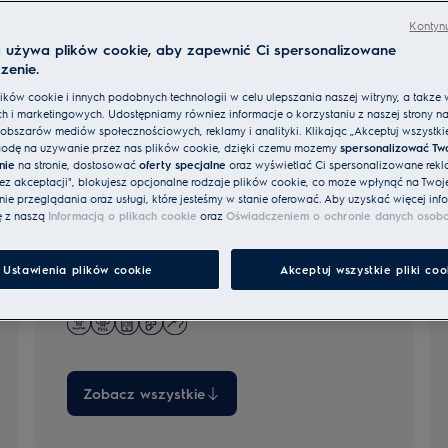
Kontynu
a używa plików cookie, aby zapewnić Ci spersonalizowane
zenie.
ków cookie i innych podobnych technologii w celu ulepszania naszej witryny, a także 
h i marketingowych. Udostępniamy również informacje o korzystaniu z naszej strony n
obszarów mediów społecznościowych, reklamy i analityki. Klikając „Akceptuj wszystkie 
800 MealAssist ze SteamPro
odę na używanie przez nas plików cookie, dzięki czemu możemy
spersonalizować Tw
nie
na stronie, dostosować
oferty specjalne
oraz wyświetlać Ci spersonalizowane rekl
bez akceptacji", blokujesz opcjonalne rodzaje plików cookie, co może wpłynąć na Twoj
Piekarniki z serii 800 z parą SteamPro ułatwiają
e przeglądania oraz usługi, które jesteśmy w stanie oferować. Aby uzyskać więcej info
ę z naszą
Informacją o plikach cookie
oraz
Oświadczeniem o ochronie danych osob
pieczenie, gotowanie i przygotowywanie dań
na parze, dzięki czemu możesz cieszyć się
zdrowszymi, smaczniejszymi posiłkami. Modele
Ustawienia plików cookie
Akceptuj wszystkie pliki coo
z funkcją sous-vide zapewniają wyjątkowe
doznania smakowe.
Zobacz wszystkie