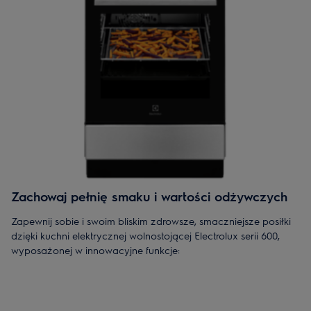
Zachowaj pełnię smaku i wartości odżywczych
Zapewnij sobie i swoim bliskim zdrowsze, smaczniejsze posiłki
dzięki kuchni elektrycznej wolnostojącej Electrolux serii 600,
wyposażonej w innowacyjne funkcje:
Technologia indukcyjna umożliwia precyzyjne podgrzewanie
wybranych miejsc na płycie, pozostawiając pozostałą część
powierzchni chłodną i bezpieczną. Jest to rozwiązanie, które