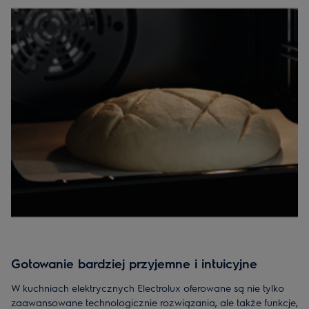
nie tylko przyspiesza proces gotowania, ale również zwiększa
bezpieczeństwo i ułatwia utrzymanie czystości.
Funkcja AirFry umożliwia przygotowanie ulubionych
przekąsek, takich jak frytki czy warzywa, przy użyciu
minimalnej ilości oleju. Zapewnia to chrupiące rezultaty bez
kompromisów w kwestii smaku.
SteamBake wspomaga wypieki, umożliwiając stworzenie
profesjonalnych ciast i pieczywa we własnej kuchni, z miękkim
środkiem i chrupiącą skórką.
Prowadnice teleskopowe oraz opcja suszenia owoców i
warzyw w niskiej temperaturze poszerzają możliwości
kulinarne, ułatwiając przygotowanie zdrowszych przekąsek i
dodatków.
Gotowanie bardziej przyjemne i intuicyjne
W kuchniach elektrycznych Electrolux oferowane są nie tylko
zaawansowane technologicznie rozwiązania, ale także funkcje,