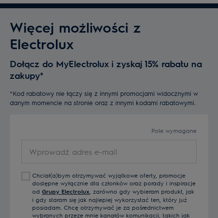
Więcej możliwości z
Electrolux
Dołącz do MyElectrolux i zyskaj 15% rabatu na
zakupy*
*Kod rabatowy nie łączy się z innymi promocjami widocznymi w
danym momencie na stronie oraz z innymi kodami rabatowymi.
Pole wymagane
Wprowadź
adres
e-
Chciał(a)bym otrzymywać wyjątkowe oferty, promocje
mail
dostępne wyłącznie dla członków oraz porady i inspiracje
od
Grupy Electrolux
, zarówno gdy wybieram produkt, jak
i gdy staram się jak najlepiej wykorzystać ten, który już
posiadam. Chcę otrzymywać je za pośrednictwem
wybranych przeze mnie kanałów komunikacji, takich jak