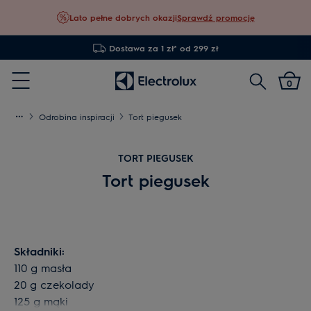
Lato pełne dobrych okazji
Sprawdź promocję
Dostawa za 1 zł* od 299 zł
Szukaj
0
Menu
Odrobina inspiracji
Tort piegusek
TORT PIEGUSEK
Tort piegusek
Składniki:
110 g masła
20 g czekolady
125 g mąki