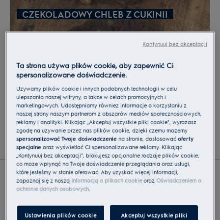
konsystencji dodaj pokruszoną czekoladę i dobrze
CZEKOLADOWY CHLEB Z CUKINII
wymieszaj.
Wlej ciasto do natłuszczonej i wyłożonej papierem
Kontynuuj bez akceptacji
do pieczenia tortownicy o średnicy 25 cm. Upewnij
się, że ciasto rozlało się równomiernie i nie ma
Ta strona używa plików cookie, aby zapewnić Ci
grudek. Piecz przez 18-22 minuty do uzyskania
spersonalizowane doświadczenie.
złotawej barwy. Brzegi ciasta powinny być puszyste
Używamy plików cookie i innych podobnych technologii w celu
(środek nadal miękki). Poczekaj 10 minut, aż
ulepszania naszej witryny, a także w celach promocyjnych i
wystygnie, a potem małym nożem przejedź wzdłuż
marketingowych. Udostępniamy również informacje o korzystaniu z
naszej strony naszym partnerom z obszarów mediów społecznościowych,
brzegów tortownicy, by odkleić ciasto od formy.
BEZA CYTRYNOWA
reklamy i analityki. Klikając „Akceptuj wszystkie pliki cookie", wyrażasz
Przed wyjęciem z formy i nałożeniem tortu na paterę,
zgodę na używanie przez nas plików cookie, dzięki czemu możemy
spersonalizować Twoje doświadczenie
na stronie, dostosować
oferty
poczekaj co najmniej 4 godziny, aż wystygnie.
specjalne
oraz wyświetlać Ci spersonalizowane reklamy. Klikając
„Kontynuuj bez akceptacji", blokujesz opcjonalne rodzaje plików cookie,
co może wpłynąć na Twoje doświadczenie przeglądania oraz usługi,
które jesteśmy w stanie oferować. Aby uzyskać więcej informacji,
zapoznaj się z naszą
Informacją o plikach cookie
oraz
Oświadczeniem o
ochronie danych osobowych
.
Ustawienia plików cookie
Akceptuj wszystkie pliki