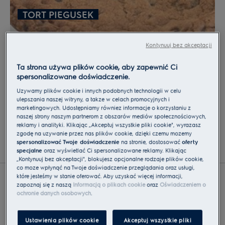
Mieszaj do uzyskania jednolitej konsystencji,
TORT PIEGUSEK
używając płaskiej końcówki dołączonej do robota.
Wyłóż tortownicę o średnicy 18 cm papierem do
pieczenia, wlej połowę ciasta i piecz przez 30 minut.
Kontynuuj bez akceptacji
To samo zrób z pozostałym ciastem. Odstaw do
ostygnięcia.
Ta strona używa plików cookie, aby zapewnić Ci
Masa
spersonalizowane doświadczenie.
Połam czekoladę na kawałki. Podgrzewaj śmietankę
Używamy plików cookie i innych podobnych technologii w celu
ulepszania naszej witryny, a także w celach promocyjnych i
w rondelku, aż zacznie się gotować, wtedy dodaj
marketingowych. Udostępniamy również informacje o korzystaniu z
czekoladę. Podgrzewaj przez minutę, a potem
naszej strony naszym partnerom z obszarów mediów społecznościowych,
PIZZA BIANCA
mieszaj do uzyskania błyszczącej i jedwabistej
reklamy i analityki. Klikając „Akceptuj wszystkie pliki cookie", wyrażasz
zgodę na używanie przez nas plików cookie, dzięki czemu możemy
konsystencji. Ostudź do temperatury pokojowej. Przy
spersonalizować Twoje doświadczenie
na stronie, dostosować
oferty
pomocy pędzelka posmaruj jedną z warstw tortu
specjalne
oraz wyświetlać Ci spersonalizowane reklamy. Klikając
„Kontynuuj bez akceptacji", blokujesz opcjonalne rodzaje plików cookie,
dżemem i 1/3 masy czekoladowej. Przykryj drugą
co może wpłynąć na Twoje doświadczenie przeglądania oraz usługi,
warstwą tortu, posmaruj ją masą. Włóż do lodówki,
które jesteśmy w stanie oferować. Aby uzyskać więcej informacji,
aż czekolada stwardnieje, następnie wyjmij i pokryj
zapoznaj się z naszą
Informacją o plikach cookie
oraz
Oświadczeniem o
ochronie danych osobowych
.
cały tort pozostałą czekoladą. Zanim podzielisz tort
na porcje, włóż go do lodówki na co najmniej pół
godziny.
Ustawienia plików cookie
Akceptuj wszystkie pliki