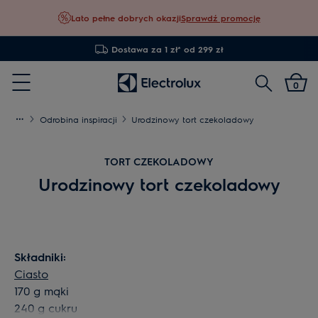
Lato pełne dobrych okazji
Sprawdź promocję
Dostawa za 1 zł* od 299 zł
Szukaj
0
Menu
Odrobina inspiracji
Urodzinowy tort czekoladowy
TORT CZEKOLADOWY
Urodzinowy tort czekoladowy
Składniki:
Ciasto
170 g mąki
240 g cukru