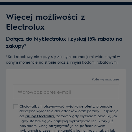
Więcej możliwości z
Electrolux
Dołącz do MyElectrolux i zyskaj 15% rabatu na
zakupy*
*Kod rabatowy nie łączy się z innymi promocjami widocznymi w
danym momencie na stronie oraz z innymi kodami rabatowymi.
Pole wymagane
Wprowadź
adres
e-
Chciał(a)bym otrzymywać wyjątkowe oferty, promocje
mail
dostępne wyłącznie dla członków oraz porady i inspiracje
od
Grupy Electrolux
, zarówno gdy wybieram produkt, jak
i gdy staram się jak najlepiej wykorzystać ten, który już
posiadam. Chcę otrzymywać je za pośrednictwem
wybranych przeze mnie kanałów komunikacji, takich jak