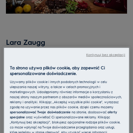
Lara Zaugg
Jako pełnokrwista czekoladoholiczka i koneserka,
Kontynuuj bez akceptacji
Lara Zuagg uwielbia tworzyć nowe desery i
eksperymentować w kuchni. Swoją pasją dzieli się na
Ta strona używa plików cookie, aby zapewnić Ci
spersonalizowane doświadczenie.
popularnym blogu Vanillacrunnch. Jej przepisy są
często beglutenowe lub wegańskie. Czekolada jest
Używamy plików cookie i innych podobnych technologii w celu
ulepszania naszej witryny, a także w celach promocyjnych i
głównym składnikiem jej deserów, w których
marketingowych. Udostępniamy również informacje o korzystaniu z
konwencjonalne składniki zastępuje zdrowszymi
naszej strony naszym partnerom z obszarów mediów społecznościowych,
reklamy i analityki. Klikając „Akceptuj wszystkie pliki cookie", wyrażasz
alternatywami.
zgodę na używanie przez nas plików cookie, dzięki czemu możemy
spersonalizować Twoje doświadczenie
na stronie, dostosować
oferty
ODWIEDŹ VANILLACRUNNCH
specjalne
oraz wyświetlać Ci spersonalizowane reklamy. Klikając
„Kontynuuj bez akceptacji", blokujesz opcjonalne rodzaje plików cookie,
co może wpłynąć na Twoje doświadczenie przeglądania oraz usługi,
które jesteśmy w stanie oferować. Aby uzyskać więcej informacji,