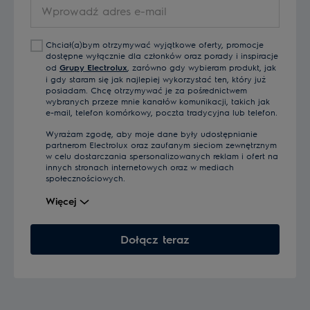
Wprowadź
adres
e-
Chciał(a)bym otrzymywać wyjątkowe oferty, promocje
mail
dostępne wyłącznie dla członków oraz porady i inspiracje
od
Grupy Electrolux
, zarówno gdy wybieram produkt, jak
i gdy staram się jak najlepiej wykorzystać ten, który już
posiadam. Chcę otrzymywać je za pośrednictwem
wybranych przeze mnie kanałów komunikacji, takich jak
e-mail, telefon komórkowy, poczta tradycyjna lub telefon.
Wyrażam zgodę, aby moje dane były udostępnianie
partnerom Electrolux oraz zaufanym sieciom zewnętrznym
w celu dostarczania spersonalizowanych reklam i ofert na
innych stronach internetowych oraz w mediach
społecznościowych.
Więcej
Dołącz teraz