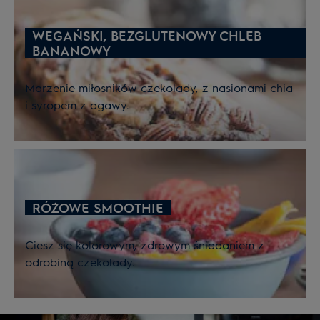
WEGAŃSKI, BEZGLUTENOWY CHLEB
BANANOWY
Marzenie miłosników czekolady, z nasionami chia
i syropem z agawy.
RÓŻOWE SMOOTHIE
Ciesz się kolorowym, zdrowym śniadaniem z
odrobiną czekolady.