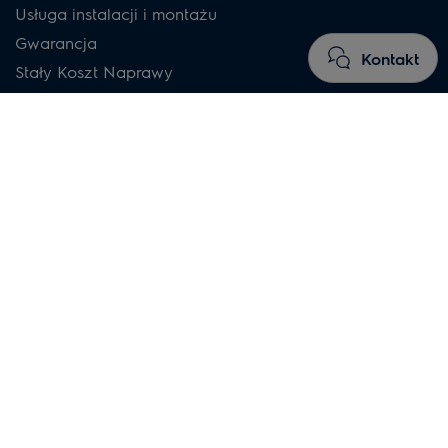
Usługa instalacji i montażu
Gwarancja
Kontakt
Stały Koszt Naprawy
Pobierz instrukcje obsługi
Pobierz katalogi
Regulaminy
Subskrybuj newsletter
Porady i rozwiązania
Facebook
Instagram
YouTube
Pomoc
Elektrośmieci
Często zadawane pytania
Formularz odstąpienia od umowy