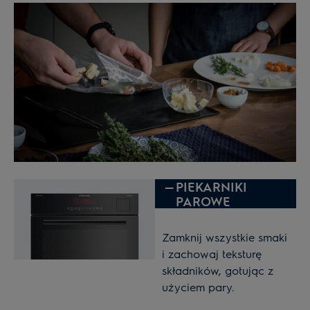
—
PIEKARNIKI
PAROWE
Zamknij wszystkie smaki
i zachowaj teksturę
składników, gotując z
użyciem pary.