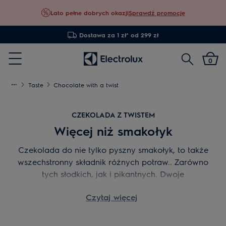
Lato pełne dobrych okazji
Sprawdź promocję
Dostawa za 1 zł* od 299 zł
Szukaj
0
Menu
Taste
Chocolate with a twist
CZEKOLADA Z TWISTEM
Więcej niż smakołyk
Czekolada do nie tylko pyszny smakołyk, to także
wszechstronny składnik różnych potraw.. Zarówno
tych słodkich, jak i pikantnych. Dwoje
zadeklarowanych miłośników czekolady - uznany
Czytaj więcej
szef kuchni Sven Wassmer oraz blogerka Lara
Zuagg „Vanillacruncch”, gotuje razem i dzieli się
pasją do czekolady.